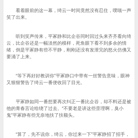
看着眼前的这一幕，绮云一时间竟然没有忍住，噗嗤一声
笑了出来。
听到笑声传来，平冢静和比企谷同时回过头来齐齐看向绮
云，比企谷还是一幅淡然的模样，死鱼眼下看不到多余的情
绪，倒是平冢静有些不平静，刚刚还没有发泄完的怒火仿佛又
要涌了上来。
“等下再好好教训你”平冢静口中带有一丝警告意味，眼神
又狠狠警告了绮云一番便收回了目光。
平冢静如同一番想要再次纠正一番比企谷，却不料还是被
他的青春言论给绕了过去。“不要老是讲这些歪理啊，臭小
鬼”平冢静有些无奈地扶了扶额头。
“算了，先不说你，绮云，你过来一下”平冢静招了招手，