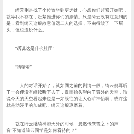
绮云则是找了个位置坐到更远处，心想你们赶紧开始吧，
就等我不存在，赶紧推进你们的剧情。只是绮云没有注意到的
是，看到绮云这般故意偏远二人的选择，不由得皱了一下眉
头，但也没说什么。
“话说这是什么社团”
“猜猜看”
二人的对话开始了，就如同之前的剧情一般，绮云侧耳听
了一会便没有继续听下去了，反而抬头望向了窗外的天空，话
说今天的天空看起来也是一如既往的让人心旷神怡啊，或许这
就是动漫里的加成吧，绮云这般琢磨着。
就在绮云继续神游天外的时候，忽然传来雪之下的声
音“不知道绮云同学是如何看待的？”