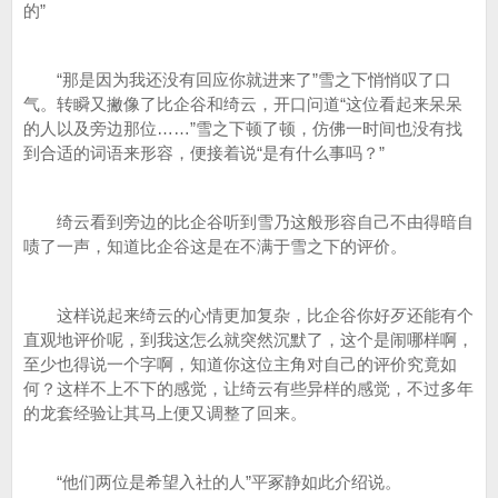
的”
“那是因为我还没有回应你就进来了”雪之下悄悄叹了口
气。转瞬又撇像了比企谷和绮云，开口问道“这位看起来呆呆
的人以及旁边那位……”雪之下顿了顿，仿佛一时间也没有找
到合适的词语来形容，便接着说“是有什么事吗？”
绮云看到旁边的比企谷听到雪乃这般形容自己不由得暗自
啧了一声，知道比企谷这是在不满于雪之下的评价。
这样说起来绮云的心情更加复杂，比企谷你好歹还能有个
直观地评价呢，到我这怎么就突然沉默了，这个是闹哪样啊，
至少也得说一个字啊，知道你这位主角对自己的评价究竟如
何？这样不上不下的感觉，让绮云有些异样的感觉，不过多年
的龙套经验让其马上便又调整了回来。
“他们两位是希望入社的人”平冢静如此介绍说。