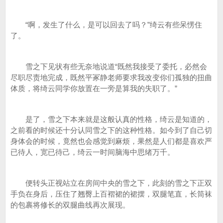
“啊，发生了什么，是可以回去了吗？”绮云有些呆愣住
了。
雪之下见状有些无奈地说道“既然我接受了委托，必然会
尽职尽责地完成，既然平冢静老师要求我改变你们孤独的扭曲
体质，将绮云同学你放置在一旁是算我的失职了。”
是了，雪之下本来就是这般认真的性格，绮云是知道的，
之前看的时候还十分认同雪之下的这种性格。如今到了自己切
身体会的时候，竟然也会感觉到麻烦，果然是人们都是喜欢严
已待人，宽已待己，绮云一时间脑海中思绪万千。
便转头正视站立在房间中央的雪之下，此刻的雪之下正双
手负在身后，压住了翘臀上百褶裙的裙摆，双腿笔直，长筒袜
的包裹将修长的双腿曲线再次展现。