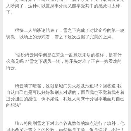
人吵架了，这种可以置身事外而又能享受其中的感觉可太棒
了。
很快二人的谈论结束了，雪之下完成了对比企谷的第一轮
调教，以场上的形式看，雪之下这次占据了完美的上风。
“话说绮云同学倒是在旁边一副意犹未尽的模样，是有什
么高见吗？”雪之下话风一转，将矛头对准了正在一旁看戏的
绮云。
绮云啧了啧嘴，这就是城门失火殃及池鱼吗？回答道“我
自认自己也是可以好好和别人对话的，而且我也不觉着我有着
过分扭曲的感性，倒不如说，我这人向来十分坦率地面对自己
的想法”
绮云将刚刚雪之下对比企谷说数落的缺点进行了填补，他
可不希望听雪之下的说教，虽然你是主角，但是说我，不行！