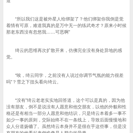
道
“所以我们这是被外星人给绑架了？他们绑架你我倒是觉
着情有可原，难道我真的是万中无一的练武奇才？原来小时候
那老东西没有忽悠我……可恶啊”
绮云的思维再次扩散开来，仿佛完全没有身处异地的感
觉。
“唉，绮云同学，之前没有人说过你调节气氛的能力很差
吗”？雪之下扭头看向绮云。
“没有”绮云老老实实地回答道，这个可以是真的，因为他
没有朋友，倒不是说没有人愿意和他交朋友，以他的外貌和性
格还是有相当一部分人愿意和他结识，只是绮云本着多一事不
如少一事的原则，交际始终不在一条线上，导致后面慢慢地和
众人分道扬镳了。虽然绮云本身并不是很在乎这些事，但是没
有朋友的他看起来倒也像是人群中的异类。