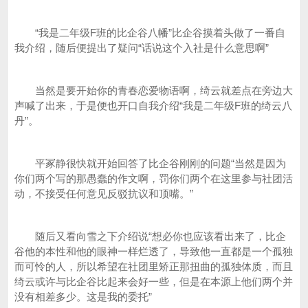
“我是二年级F班的比企谷八幡”比企谷摸着头做了一番自
我介绍，随后便提出了疑问“话说这个入社是什么意思啊”
当然是要开始你的青春恋爱物语啊，绮云就差点在旁边大
声喊了出来，于是便也开口自我介绍“我是二年级F班的绮云八
丹”。
平冢静很快就开始回答了比企谷刚刚的问题“当然是因为
你们两个写的那愚蠢的作文啊，罚你们两个在这里参与社团活
动，不接受任何意见反驳抗议和顶嘴。”
随后又看向雪之下介绍说“想必你也应该看出来了，比企
谷他的本性和他的眼神一样烂透了，导致他一直都是一个孤独
而可怜的人，所以希望在社团里矫正那扭曲的孤独体质，而且
绮云或许与比企谷比起来会好一些，但是在本源上他们两个并
没有相差多少。这是我的委托”