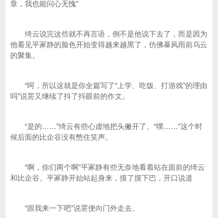
章，我也能问心无愧”
绮云说完这些就不再言语，倒不是他说下去了，而是因为
他看见平冢静的脸色开始变得越来越黑了，仿佛暴风雨前乌云
的聚集。
“呵，所以这就是你全篇写了“上学、吃饭、打游戏”的理由
吗”说罢又继续了抖了抖眼前的作文。
“是的……”绮云有些心虚地把头撇开了。“噗……”这个时
候后面的比企谷没有憋住笑声。
“啊，你们两个啊”平冢静有些无奈地看着站在面前的绮云
和比企谷。平冢静开始站起身来，摸了摸下巴，开口说道
“跟我来一下吧”说罢便向门外走去。