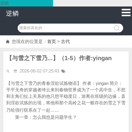
逆鳞
逆鳞
您现在的位置是：
首页
>
古代
【与雪之下雪乃...】（1-5）作者:yingan
2026-06-02 07:25:43
【与雪之下雪乃的青春淫欲试炼物语】 作者：yingan 简介：
平平无奇的穿越者绮云来到春物世界成为了一个高中生，不想
和主角们扯上关系的他只想平稳度日，游离在班级的边缘，直
到淫欲试炼的出现，将他和那个高岭之花一般存在的雪之下雪
乃给强行联系在了一起……
第一章：怎么我也是问题学生？