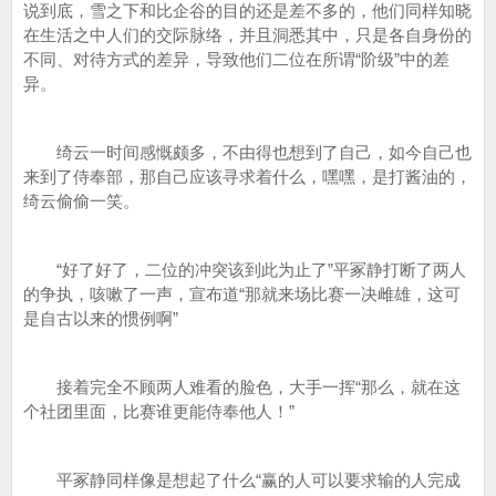
说到底，雪之下和比企谷的目的还是差不多的，他们同样知晓
在生活之中人们的交际脉络，并且洞悉其中，只是各自身份的
不同、对待方式的差异，导致他们二位在所谓“阶级”中的差
异。
绮云一时间感慨颇多，不由得也想到了自己，如今自己也
来到了侍奉部，那自己应该寻求着什么，嘿嘿，是打酱油的，
绮云偷偷一笑。
“好了好了，二位的冲突该到此为止了”平冢静打断了两人
的争执，咳嗽了一声，宣布道“那就来场比赛一决雌雄，这可
是自古以来的惯例啊”
接着完全不顾两人难看的脸色，大手一挥“那么，就在这
个社团里面，比赛谁更能侍奉他人！”
平冢静同样像是想起了什么“赢的人可以要求输的人完成