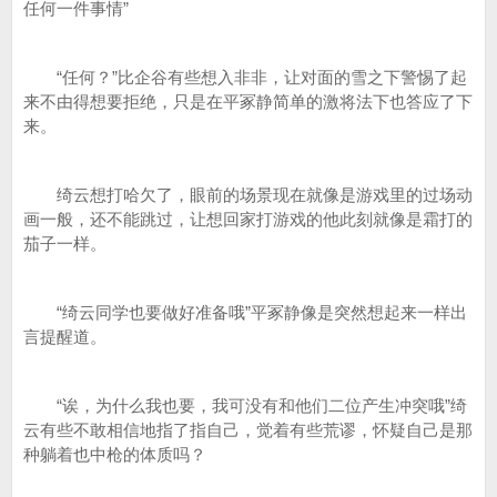
任何一件事情”
“任何？”比企谷有些想入非非，让对面的雪之下警惕了起
来不由得想要拒绝，只是在平冢静简单的激将法下也答应了下
来。
绮云想打哈欠了，眼前的场景现在就像是游戏里的过场动
画一般，还不能跳过，让想回家打游戏的他此刻就像是霜打的
茄子一样。
“绮云同学也要做好准备哦”平冢静像是突然想起来一样出
言提醒道。
“诶，为什么我也要，我可没有和他们二位产生冲突哦”绮
云有些不敢相信地指了指自己，觉着有些荒谬，怀疑自己是那
种躺着也中枪的体质吗？