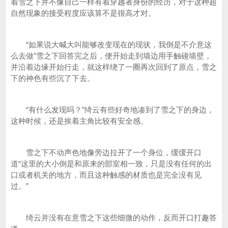
着雪之下并不像自己一样有着穿越者身份的经历，对于这种超
自然现象的接受程度应该算不是很高才对。
“如果说大喊大叫能够改变现在的现状，我倒是不介意这
么去做”雪之下回答完之后，便开始走到墙边用手触碰墙壁，
并沿着边缘开始行走，就这样绕了一圈再次回到了原点，雪之
下的神色有些沉了下去。
“有什么发现吗？”绮云有些好奇地凑到了雪之下的身边，
这种时候，还是挨着主角比较有安全感。
雪之下不动声色地像旁边拉开了一个身位，缓缓开口
道“这里的大小倒是和原来的部室相一致，只是没有任何的出
口或者机关的地方，而且这种触感的材质也是完全没有见
过。”
绮云并没有在意雪之下这些细微的动作，反而开口打趣答