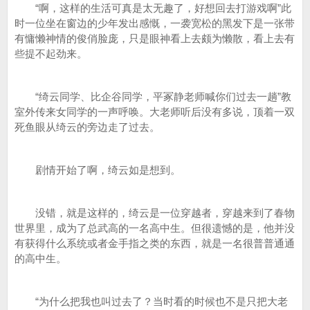
“啊，这样的生活可真是太无趣了，好想回去打游戏啊”此
时一位坐在窗边的少年发出感慨，一袭宽松的黑发下是一张带
有慵懒神情的俊俏脸庞，只是眼神看上去颇为懒散，看上去有
些提不起劲来。
“绮云同学、比企谷同学，平冢静老师喊你们过去一趟”教
室外传来女同学的一声呼唤。大老师听后没有多说，顶着一双
死鱼眼从绮云的旁边走了过去。
剧情开始了啊，绮云如是想到。
没错，就是这样的，绮云是一位穿越者，穿越来到了春物
世界里，成为了总武高的一名高中生。但很遗憾的是，他并没
有获得什么系统或者金手指之类的东西，就是一名很普普通通
的高中生。
“为什么把我也叫过去了？当时看的时候也不是只把大老