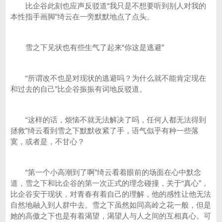
比企谷此刻也应声反驳道“我只是不想要听到别人对我的
本性指手画脚”绮云在一旁默默地点了点头。
雪之下见状也有些生气了起来“你这是逃避”
“所谓改不也是对现状的逃避吗？为什么就不能肯定现在
和过去的自己”比企谷振振有词地反驳道。
“这样的话，烦恼不就无法解决了吗，任何人都无法得到
拯救”绮云看到雪之下默默收紧了手，语气似乎有种一些落
寞，或者是，不甘心？
“第一个小高潮到了啊”绮云看着眼前的场面在心中默念
道，雪之下和比企谷的第一次正式的理念碰撞，关于“真心”，
比企谷安于现状，对青春有着自己的理解，他的感性让他无法
自然地融入到人群中去。雪之下虽然如同高岭之花一般，但是
她的高傲之下也是有着渴望，渴望人与人之间的互相真心。可