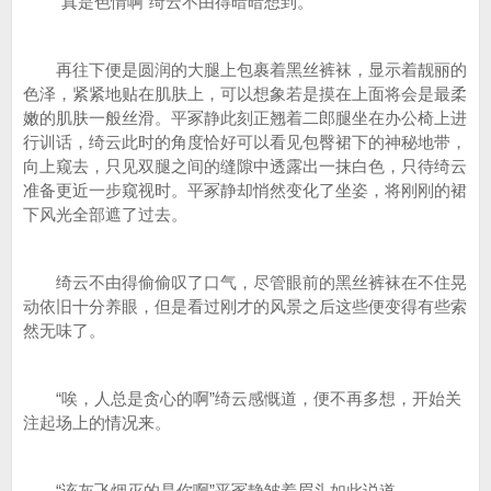
“真是色情啊”绮云不由得暗暗想到。
再往下便是圆润的大腿上包裹着黑丝裤袜，显示着靓丽的
色泽，紧紧地贴在肌肤上，可以想象若是摸在上面将会是最柔
嫩的肌肤一般丝滑。平冢静此刻正翘着二郎腿坐在办公椅上进
行训话，绮云此时的角度恰好可以看见包臀裙下的神秘地带，
向上窥去，只见双腿之间的缝隙中透露出一抹白色，只待绮云
准备更近一步窥视时。平冢静却悄然变化了坐姿，将刚刚的裙
下风光全部遮了过去。
绮云不由得偷偷叹了口气，尽管眼前的黑丝裤袜在不住晃
动依旧十分养眼，但是看过刚才的风景之后这些便变得有些索
然无味了。
“唉，人总是贪心的啊”绮云感慨道，便不再多想，开始关
注起场上的情况来。
“该灰飞烟灭的是你啊”平冢静皱着眉头如此说道。