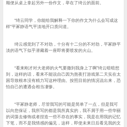
顺便从桌上拿起另外一份作文，举在了绮云的面前。
“绮云同学，你能给我解释一下你的作文为什么会写成这
样”平冢静语气平淡地开口质问道。
绮云感觉到了不对劲，十分有十二分的不对劲，平冢静平
淡的语气下似乎潜藏着一座即将要喷发的火山。
“看来刚才对大老师的火气要撒到我身上了啊”绮云暗暗想
到，这样的话，看来不能说自己因为熬夜打游戏第二天实在太
困导致根本没有精力写这种理由。按照目前的情况说出来，恐
怕自己的遭遇会相当凄惨。
“平冢静老师，尽管我写的可能是简单了一点，但是我可
以向您保证，我所写的都是我所真实的，我不屑于用一些华丽
的词藻去修饰或者捏造一些不存在的事实，我是在用我的记忆
下笔，而不是我情感的偏见，这样，即使未来日后看见我的文