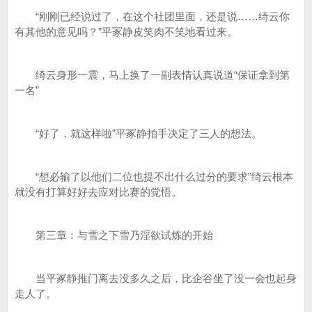
“刚刚已经说过了，在这个社团里面，还是说……绮云你
有其他的意见吗？”平冢静皮笑肉不笑地看过来。
绮云身形一震，马上换了一副表情认真说道“保证拿到第
一名”
“好了，就这样啦”平冢静拍手决定了三人的想法。
“想必输了以他们二位也提不出什么过分的要求”绮云根本
就没有打算好好去应对比赛的觉悟。
第三章：与雪之下雪乃淫欲试炼的开始
当平冢静推门离去没多久之后，比企谷坐了没一会也起身
走人了。