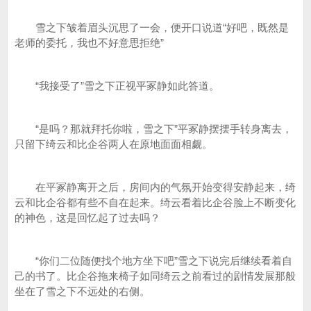
雪之下皱着眉头沉思了一会，便开口说道“好吧，既然是
老师的委托，我也不好意思拒绝”
“我接受了”雪之下正视平冢静如此答道。
“是吗？那就拜托你啦，雪之下”平冢静摆摆手转身离去，
只留下绮云和比企谷两人在原地面面相觑。
在平冢静离开之后，房间内的气氛开始变得安静起来，绮
云和比企谷都有些不自在起来。绮云看着比企谷脸上不断变化
的神色，这是回忆起了过去吗？
“你们二位随便找个地方坐下吧”雪之下说完后继续看着自
己的书了。比企谷拖来椅子如同绮云之前看过的剧情发展那般
坐在了雪之下不远处的右侧。