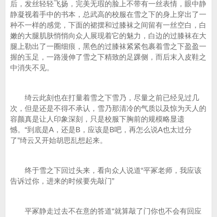
后，发丝轻轻飞扬，完美无瑕的脸上不带有一丝表情，眼中静
静凝视着手中的书本，总武高的校服在雪之下的身上穿出了一
种不一样的感觉，下面的裙摆和过膝袜之间留有一丝空白，白
嫩的大腿肌肤悄悄向众人展现着它的魅力，白边的过膝袜在大
腿上勒出了一圈细痕，黑色的过膝袜紧紧包裹着雪之下盈盈一
握的玉足，一路漫伸了雪之下精致的足踝侧，而后末入皮鞋之
中消失不见。
绮云此刻也在打量着雪之下雪乃，尽量之前已经见过几
次，但是还是不得不承认，雪乃那清冷的气质以及惊为天人的
容颜真是让人印象深刻，只是校服下胸前的规模略显遗
憾。“到底是A，还是B，应该是B吧，再怎么说A也太过分
了”绮云又开始胡思乱想起来。
终于雪之下回过头来，看向众人说道“平冢老师，我应该
告诉过你，进来的时候要先敲门”
平冢静走过去不在意的答道“就算敲了门你也不会有回应