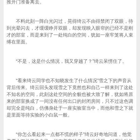
推开门准备离去。
不料此刻一阵白光闪过，晃得绮云不由得禁闭了双眼，待
到光晕闪去，才缓缓睁开双眼，却发现映入眼帘的已经不是刚
才的部室，而是来到了一处纯白的空间，犹如一座牢笼将人束
缚在里面。
“不是，这是什么情况，我又穿越了？”绮云呆愣住了。
“看来绮云同学也不知晓发生了什么情况”雪之下的声音从
背后传来。绮云回头发现雪之下竟然也和自己一样来到了这处
不知名的空间，此刻这处空间的全貌也被大致了解，犹如将原
来的部室换成了一间没有任何出口的封闭房间，只不过这色调
却完全是纯白，仿佛身处于一座实验室当中，而他和雪之下就
是里面等待实验的小白鼠一般。
“你怎么看起来一点都不慌的样子”绮云好奇地问道，他觉