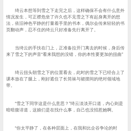
绮云本想等到雪之下走完之后，这样确保不会有什么意外
情况发生，可正襟危坐了许久也不见雪之下有起身离开的想
法，依旧神色平静的打量着手里的书本，偶尔会传来轻轻的书
页翻动声，忍不住的绮云只好准备先行离开了。
当绮云的手扶在门上，正准备拉开门离去的时候，身后传
来了雪之下的声音“看来我想的没错，你的本性要更加的扭曲”
绮云扭头朝雪之下的位置看去，此时的雪之下已经合上了
课本放在了腿上，刚好遮住了长筒袜与裙摆间的绝对领域地
带。
“雪之下同学这是什么意思？”绮云淡淡开口道，内心则是
暗暗腹诽道，这娘们是在找什么事，自己也没招惹她啊。
“你太平静了，在各种层面上，在我和比企谷争论的时