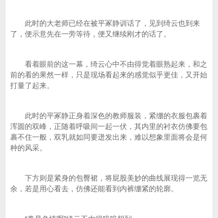
此时的大老师已经在被平冢静训话了，见到绮云也到来
了，便示意先在一旁等待，便又继续刚才的话了。
看着眼前的这一幕，绮云心中不由得觉着眼熟起来，和之
前的看的果然一样，只是现场看起来的感觉似乎更佳，又开始
打量了起来。
此时的平冢静正身着深色的教师服装，紧绷的衣服包裹着
浑圆的双峰，正随着呼吸间一起一伏，其内里的衬衣仿佛要包
裹不住一般，双乳就如同要迸发出来，难以想象里面将会是何
种的风采。
下方则是紧身的包臀裙，将屁股美妙的曲线展现得一览无
余，若是用心看去，仿佛还能看到内裤绷紧的轮廓。