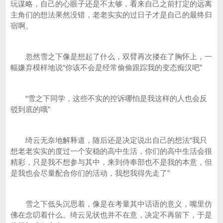
玩谋略，自己的心眼子还是不太够，看来自己之前打定的远离
主角们的想法果然没错，老老实实的过日子才是自己的最终归
宿啊。
忽然雪之下像是想起了什么，双臂再次搂在了胸怀上，一
幅嫌弃模样地说“你该不会是经常偷偷跟踪我的变态痴汉吧”
“雪之下同学，这些不实的控诉哪怕是我这样的人也会反
驳到底的哦”
绮云无奈地解释道，随后还是决定说出自己的想法“我只
想老老实实的度过一个安稳的高中生活，你们的高中生活会很
精彩，只是我不想参与其中，来到侍奉部也不是我的本意，但
是我也会尽量配合你们的活动，我想我得先走了”
雪之下低头沉思着，像是在考量其中话语的意义，嘴里仿
佛在念叨着什么。绮云见状也并不在意，决定不再留下，于是