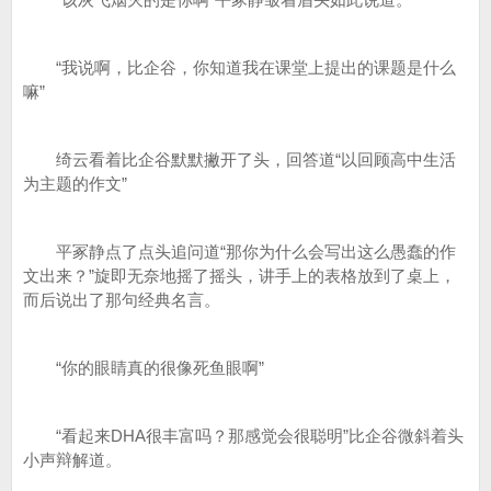
“我说啊，比企谷，你知道我在课堂上提出的课题是什么
嘛”
绮云看着比企谷默默撇开了头，回答道“以回顾高中生活
为主题的作文”
平冢静点了点头追问道“那你为什么会写出这么愚蠢的作
文出来？”旋即无奈地摇了摇头，讲手上的表格放到了桌上，
而后说出了那句经典名言。
“你的眼睛真的很像死鱼眼啊”
“看起来DHA很丰富吗？那感觉会很聪明”比企谷微斜着头
小声辩解道。