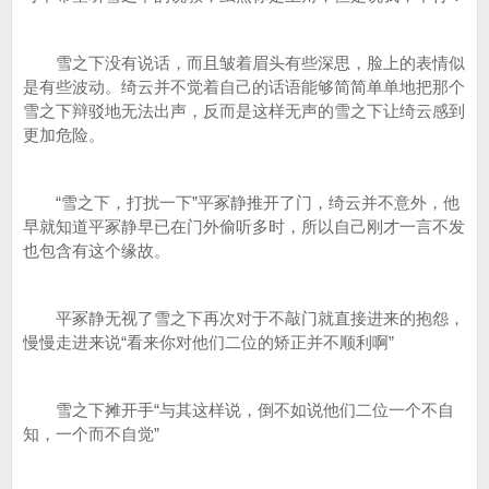
雪之下没有说话，而且皱着眉头有些深思，脸上的表情似
是有些波动。绮云并不觉着自己的话语能够简简单单地把那个
雪之下辩驳地无法出声，反而是这样无声的雪之下让绮云感到
更加危险。
“雪之下，打扰一下”平冢静推开了门，绮云并不意外，他
早就知道平冢静早已在门外偷听多时，所以自己刚才一言不发
也包含有这个缘故。
平冢静无视了雪之下再次对于不敲门就直接进来的抱怨，
慢慢走进来说“看来你对他们二位的矫正并不顺利啊”
雪之下摊开手“与其这样说，倒不如说他们二位一个不自
知，一个而不自觉”