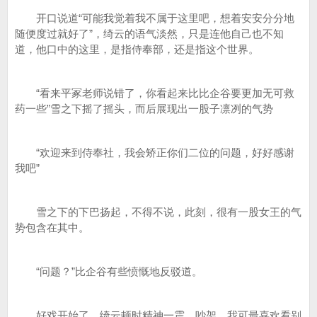
开口说道“可能我觉着我不属于这里吧，想着安安分分地
随便度过就好了”，绮云的语气淡然，只是连他自己也不知
道，他口中的这里，是指侍奉部，还是指这个世界。
“看来平冢老师说错了，你看起来比比企谷要更加无可救
药一些”雪之下摇了摇头，而后展现出一股子凛冽的气势
“欢迎来到侍奉社，我会矫正你们二位的问题，好好感谢
我吧”
雪之下的下巴扬起，不得不说，此刻，很有一股女王的气
势包含在其中。
“问题？”比企谷有些愤慨地反驳道。
好戏开始了，绮云顿时精神一震，吵架，我可最喜欢看别