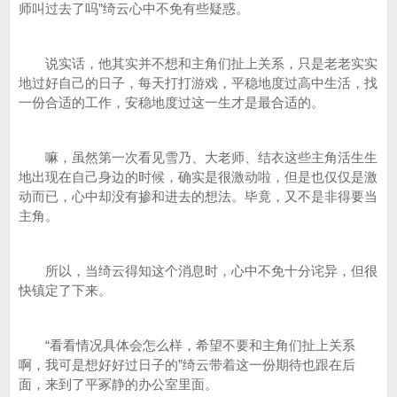
师叫过去了吗”绮云心中不免有些疑惑。
说实话，他其实并不想和主角们扯上关系，只是老老实实
地过好自己的日子，每天打打游戏，平稳地度过高中生活，找
一份合适的工作，安稳地度过这一生才是最合适的。
嘛，虽然第一次看见雪乃、大老师、结衣这些主角活生生
地出现在自己身边的时候，确实是很激动啦，但是也仅仅是激
动而已，心中却没有掺和进去的想法。毕竟，又不是非得要当
主角。
所以，当绮云得知这个消息时，心中不免十分诧异，但很
快镇定了下来。
“看看情况具体会怎么样，希望不要和主角们扯上关系
啊，我可是想好好过日子的”绮云带着这一份期待也跟在后
面，来到了平冢静的办公室里面。