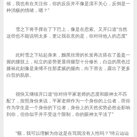
候，我也有在关注你，你的反应并不像是漠不关心，反倒是一
种消极的情绪，嗯？”
雪之下将手撑在了下巴上，像是在思索。又开口道“当然
这些也不能说明太多，更让我在意的是，你对待他人的态度”
此时雪之下站起身来，黝黑丝滑的长发再次搭在了盈盈一
握的腰肢上，站立的姿势更显得腿型十分修长，白边的黑色过
膝袜此刻像是束缚不住那柔腻的腿肉，向下滑去，露出了更多
白皙的肌肤。
很快又继续开口道“你对待平冢老师的态度和眼神太不匹
配了，按照身份来说，平冢老师作为一个身份的上位者，而你
作为学生是一个身份的下位者，身份上的天然劣势必然会影响
到你，但你似乎并不受这个限制，你的眼神太平淡了”
“额，我可以理解为你这是在骂我没有人性吗？”绮云讪讪