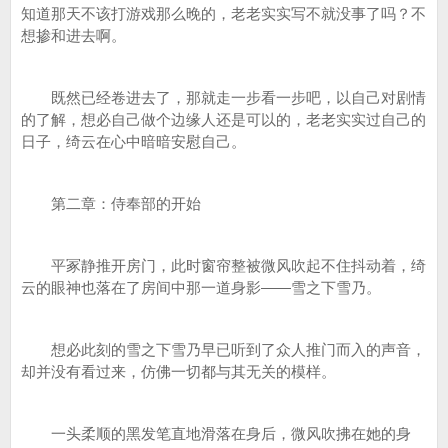
知道那天不该打游戏那么晚的，老老实实写不就没事了吗？不
想掺和进去啊。
既然已经卷进去了，那就走一步看一步吧，以自己对剧情
的了解，想必自己做个边缘人还是可以的，老老实实过自己的
日子，绮云在心中暗暗安慰自己。
第二章：侍奉部的开始
平冢静推开房门，此时窗帘整被微风吹起不住抖动着，绮
云的眼神也落在了房间中那一道身影——雪之下雪乃。
想必此刻的雪之下雪乃早已听到了众人推门而入的声音，
却并没有看过来，仿佛一切都与其无关的模样。
一头柔顺的黑发笔直地滑落在身后，微风吹拂在她的身