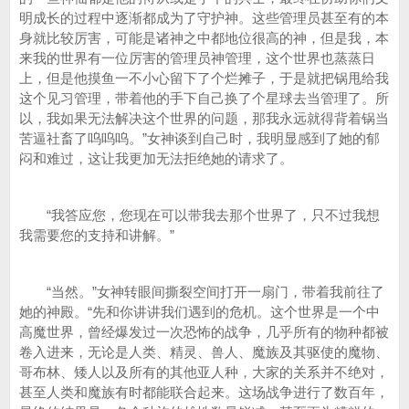
明成长的过程中逐渐都成为了守护神。这些管理员甚至有的本
身就比较厉害，可能是诸神之中都地位很高的神，但是我，本
来我的世界有一位厉害的管理员神管理，这个世界也蒸蒸日
上，但是他摸鱼一不小心留下了个烂摊子，于是就把锅甩给我
这个见习管理，带着他的手下自己换了个星球去当管理了。所
以，我如果无法解决这个世界的问题，那我永远就得背着锅当
苦逼社畜了呜呜呜。”女神谈到自己时，我明显感到了她的郁
闷和难过，这让我更加无法拒绝她的请求了。
“我答应您，您现在可以带我去那个世界了，只不过我想
我需要您的支持和讲解。”
“当然。”女神转眼间撕裂空间打开一扇门，带着我前往了
她的神殿。“先和你讲讲我们遇到的危机。这个世界是一个中
高魔世界，曾经爆发过一次恐怖的战争，几乎所有的物种都被
卷入进来，无论是人类、精灵、兽人、魔族及其驱使的魔物、
哥布林、矮人以及所有的其他亚人种，大家的关系并不绝对，
甚至人类和魔族有时都能联合起来。这场战争进行了数百年，