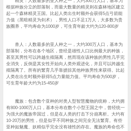
精灵：人数最多的亚人种之一，大约300万人口，基本为
根据种族分立的部落制，而最大数量的精灵则在森林地区建立
起一个森林精灵王国。比起人类出生时额外会获得5点弓箭能
力值（黑暗精灵为剑术），男性人口不足1万人，大多数为贵
族圈养，平均寿命为1000岁，可生育年龄大约为120-800岁
兽人：人数最多的亚人种之一，大约300万人口，基本为
部落制，分布在各个地区，曾经是雄性人口比例最大的种族，
甚至其男性可以跨越生殖隔离，然而现在该种族的男性几乎完
全消失，反倒是其女性开始向人类外观进化，并且可以跨越生
殖隔离了。所有的繁育几乎靠掳掠其他种族男性来获得。比起
人类在出生时额外获得5点力量能力值。平均寿命为500岁，
可生育年龄大约为15-450岁
魔族：包含数个亚种的对类人型智慧魔物的统称，大约拥
有800-1000万人口，基本分布在数个小型王国之中，曾经统一
为强大的魔族帝国过，但是在人类的打击下分崩离析。大约有
10-20万的男性，但是似乎不同种族之间完全无法繁育。有些
亚种如魅魔、妖精似乎完全没有雄性的存在。魔族的寿命也不