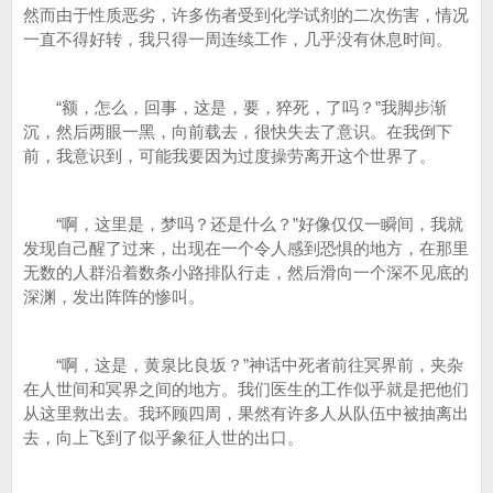
然而由于性质恶劣，许多伤者受到化学试剂的二次伤害，情况
一直不得好转，我只得一周连续工作，几乎没有休息时间。
“额，怎么，回事，这是，要，猝死，了吗？”我脚步渐
沉，然后两眼一黑，向前载去，很快失去了意识。在我倒下
前，我意识到，可能我要因为过度操劳离开这个世界了。
“啊，这里是，梦吗？还是什么？”好像仅仅一瞬间，我就
发现自己醒了过来，出现在一个令人感到恐惧的地方，在那里
无数的人群沿着数条小路排队行走，然后滑向一个深不见底的
深渊，发出阵阵的惨叫。
“啊，这是，黄泉比良坂？”神话中死者前往冥界前，夹杂
在人世间和冥界之间的地方。我们医生的工作似乎就是把他们
从这里救出去。我环顾四周，果然有许多人从队伍中被抽离出
去，向上飞到了似乎象征人世的出口。