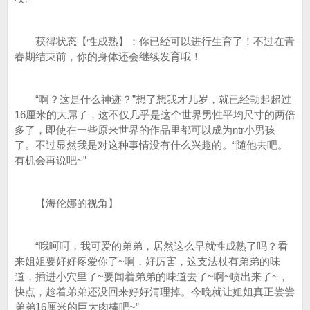
获得状态【性成熟】：你已经可以进行生育了！不过在青
春期结束前，你的身体还会继续发育哦！
“啊？这是什么神迹？”想了想我才几岁，就已经勃起超过
16厘米的大屌了，这不仅几乎是这个世界男性平均尺寸的两倍
多了，即使在一些原来世界的作品里都可以成为ntr小男孩
了。不过显然我是对这种事情没有什么兴趣的。“随他去吧。
有机会再说吧~”
【海伦娜的视角】
“哦呵呵，我可爱的弟弟，居然这么早就性成熟了吗？看
来姐姐要好好疼爱你了~啊，好厉害，这支法杖有弟弟的味
道，插进小穴里了~要闻着弟弟的味道去了~啊~喷出来了~，
快点，趁着弟弟还没回来好好清理掉。今晚就让姐姐真正尝尝
弟弟16厘米的巨大肉棒吧~”