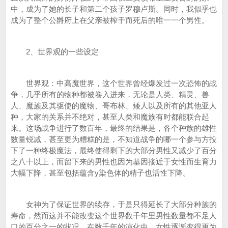
中，成为了她的长子和第二个孩子罗穆卢斯。同时，我似乎也
成为了整个公爵府上在父亲被榨干而死后的唯一一个男性。
2、世界观的一些设定
世界观：中高魔世界，这个世界曾经爆发过一次恐怖的战
争，几乎所有的物种都被卷入进来，无论是人类、精灵、兽
人、魔族及其驱使的魔物、哥布林、矮人以及所有的其他亚人
种，大家的关系并不绝对，甚至人类和魔族有时都能联合起
来。这场战争进行了数百年，最终的结果是，各个种族的雄性
数量锐减，甚至更为糟糕的是，不知道战争的哪一个参与方投
下了一种终极魔法，最终使得剩下的大部分男性又减少了百分
之八十以上，而留下来的男性也因为基因接近于女性而生育力
大幅下降，甚至包括蕴含y染色体的精子也活性下降。
女神为了保证世界的续存，于是只得延长了大部分种族的
寿命，然而这并不能改变这个世界数千年里男性数量都不足人
口的百分之一的状况。在数千年的演化中，女性逐渐变得更为