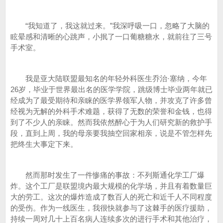
“我知道了，我这就过来。”我深呼吸一口，忽略了大脑的
眩晕感和清晰的心跳声，小抿了一口葡糖糖水，就前往了三号
手术室。
我是亚大陆联盟最知名的年轻外科医生乔治·塞纳，今年
26岁，毕业于世界最出名的医学学院，跳级博士毕业两年就已
经成为了最受期待和亲睐的医学界领军人物，并攻克了许多曾
经视为无解的外科手术难题，获得了无数的荣誉和金钱，也得
到了不少人的亲睐。然而我依然醉心于为人们研究新的救护手
段，直到上周，我的母亲要我抽空回家相亲，说是不管怎样先
把终生大事定下来。
然而那时发生了一件惨痛的事故：不列斯通化学工厂爆
炸。这个工厂是联盟境内最大规模的化学场，并且有着数量巨
大的劳工。这次的爆炸造成了数百人的死亡和近千人不同程度
的受伤。作为一线医生，我很快就参与了这棘手的医疗援助，
持续一周对几十上百名病人连续多次的进行手术和其他治疗，