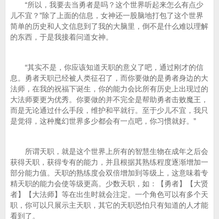
“所以，我要去当勇者是吗？这个世界听起来怎么有点少
儿不宜？”除了上面的信息，女神还一股脑地打包了这个世界
简单的历史和人文信息到了我的大脑里，倒不是什么难以理解
的东西，于是我接着问道女神。
“其实不是，你应该知道天职的意义了吧，通过刚才的信
息。勇者天职已经被人类征召了，而你要做的是勇者身边的大
法师，在我的祝福下诞生，你的能力会比所有历史上出现过的
大法师要更为优秀。你要做的并不完全是帮助勇者击败魔王，
而是无论通过什么手段，维护和平就行。至于少儿不宜，我只
是觉得，这种魔幻世界多少都会有一点吧，你习惯就好。”
所谓天职，就是这个世界上所有的智慧生物在成年之后会
获得天职，获得专有的能力，并且根据其熟练程度逐渐增加一
部分能力值。天职的熟练度会双倍增加到等级上，这意味着专
精天职的能力会使等级更高。少数天职，如：【勇者】【大贤
者】【大法师】等在出生时就会注定。一个角色可以有多个天
职，你可以只展示主天职，其它的天职恐怕只有知道的人才能
看到了。