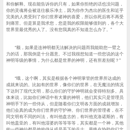
和你解释。现在能告诉你的只有，如果你拒绝的话也没问题，
你的灵魂将会被送往极乐净土，因为你作为杰出的医生和近乎
完美的人类受到了你们世界诸神的喜爱，所以你死后将不再受
到痛苦。但是算是我求您，您是我的权限能够借到的，各个大
世界里最优秀的人了。没有您我真的不知道怎么办了。”
“额，如果是连神明都无法解决的问题而我能助您一臂之
力的话，那我倒是十分愿意。不过我很想知道一些您说的这个
神明等级的事情，为什么都是世界的神明，还有所差别呢？”
“哦，这个啊，其实是根据各个神明掌管的世界所达成的
成就来说的。比如有的世界，像你们的世界，在无魔法的情况
下达到了现代文明，那么你们的守护神明就会变得特别多。具
体来说，比如你们神话中有大量的神明，他们其实只是管理员
神明手下的一些侍从，但是随着你们文明各方面的成就增加，
他们会真的成为你们世界的守护神。你们世界的管理者，在不
同文明有不同的叫法，有叫他盘古的，有叫他克洛诺斯的，有
叫他盖亚的，有叫他湿婆的等等等等，其实都是一个神，其他
的一些神仙都是他的侍从或是手下的兵士，最终在协助你们文