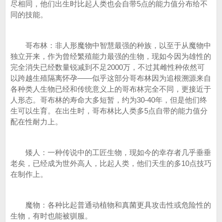
尽相同，他们出生时比起人类也会自带5点的能力值分布给不
同的技能。
哥布林：非人形魔物中智慧最强的种族，以至于从魔物中
独立开来，作为曾经繁殖能力最强的生物，现如今因为雄性的
完全消失已经数量锐减到不足2000万，不过其雌性种依然可
以跨越生殖隔离怀孕——似乎这部分哥布林因为追根溯源来自
各种类人生物已经和传统意义上的哥布林完全不同，更接近于
人形态。哥布林的寿命大多短暂，约为30-40年，但是他们终
生可以生育。在出生时，哥布林比人类多5点自带的能力值分
配在性耐力上。
矮人：一种传说中的工匠生物，现如今的幸存者几乎垂垂
老矣，已经成为世外高人，比起人类，他们天生的多10点技巧
在制作上。
魔物：各种比起普通动植物和真菌更具攻击性或危险性的
生物，有时也能被驯服。