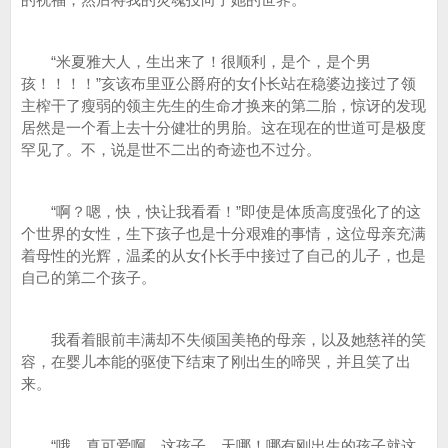
“米夏雅大人，生出来了！很顺利，是个，是个男
孩！！！！”亥该布里亚公爵府的女仆长站在稳婆边接过了领
主榨干了瘦弱的领主先生的生命才换来的第二胎，惊讶的发现
居然是一个看上去十分健壮的男胎。这在现在的世道可是极度
罕见了。不，说是世不二出的奇迹也不过分。
“啊？嗯，快，快让我看看！”即使是体质高度强化了的这
个世界的女性，生下孩子也是十分艰难的事情，这位母亲充满
着母性的光辉，温柔的从女仆长手中接过了自己的儿子，也是
自己的第二个孩子。
我看着眼前丰满却不失倾国美艳的母亲，以及她慈祥的笑
容，在婴儿本能的驱使下结束了刚出生的啼哭，并且笑了出
来。
“哦，真可爱啊，这孩子，天哪！哪有刚出生的孩子就这