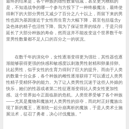
最终的结果是，各个种族的雄性数量锐减，甚至更为糟糕的
是，不知道战争的哪一个参与方投下了一种终极魔法，最终使
得剩下的大部分男性又减少了百分之八十以上，而留下来的男
性也因为基因接近于女性而生育力大幅下降，甚至包括蕴含y
染色体的精子也活性下降。我为了保证世界的续存，于是只得
延长了大部分种族的寿命，然而这并不能改变这个世界数千年
里男性数量都不足人口的百分之一的状况。
在数千年的演化中，女性逐渐变得更为强壮，其性器也逐
渐能够获得更强的快感和敏感度以刺激男性射精和卵巢排卵。
比起男性，似乎女性的生育力得到了巨大的提升。而由于人类
的数量十分众多，各个种族的雌性逐渐获得了可以通过人类男
性精子受精怀孕的能力。为了让人类男性沉迷于这些人外娘的
快乐，她们的性器或者第二性征逐渐变得比人类女性更加性
感。这个世界如今正面临新的危机。人类世界受够了各个种族
——尤其是魔物和魔族对人类男性的掠夺，而此时正好魔族出
现了新的魔王，逐渐统一起分崩离析的魔族，于是人类术士施
展法术，征召了勇者，决心讨伐魔族。”