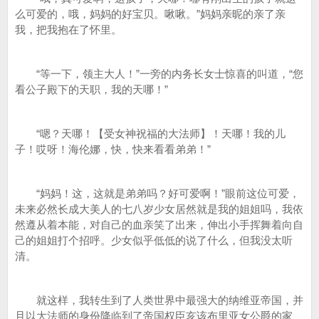
么可爱的，哦，妈妈的好宝贝。啾啾。”妈妈亲昵的亲了亲
我，把我抱在了怀里。
“等一下，领主大人！”一旁的内务长女士惊喜的叫道，“您
看公子殿下的天职，我的天哪！”
“嗯？天哪！【受女神祝福的大法师】！天哪！我的儿
子！哎呀！海伦娜，快，快来看看弟弟！”
“妈妈！这，这就是弟弟吗？好可爱啊！”眼前这位可爱，
未来必然长成大美人的七八岁少女居然就是我的姐姐吗，我依
然遵从着本能，对自己的血亲笑了出来，伸出小手挥舞着向自
己的姐姐打个招呼。少女似乎低低的说了什么，但我没太听
清。
就这样，我转生到了人类世界中最强大的纳维亚帝国，并
且以大法师的身份降临到了帝国权臣亥该布里亚女公爵的家