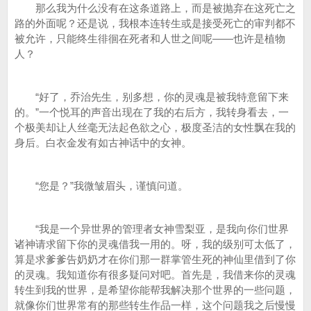
那么我为什么没有在这条道路上，而是被抛弃在这死亡之
路的外面呢？还是说，我根本连转生或是接受死亡的审判都不
被允许，只能终生徘徊在死者和人世之间呢——也许是植物
人？
“好了，乔治先生，别多想，你的灵魂是被我特意留下来
的。”一个悦耳的声音出现在了我的右后方，我转身看去，一
个极美却让人丝毫无法起色欲之心，极度圣洁的女性飘在我的
身后。白衣金发有如古神话中的女神。
“您是？”我微皱眉头，谨慎问道。
“我是一个异世界的管理者女神雪梨亚，是我向你们世界
诸神请求留下你的灵魂借我一用的。呀，我的级别可太低了，
算是求爹爹告奶奶才在你们那一群掌管生死的神仙里借到了你
的灵魂。我知道你有很多疑问对吧。首先是，我借来你的灵魂
转生到我的世界，是希望你能帮我解决那个世界的一些问题，
就像你们世界常有的那些转生作品一样，这个问题我之后慢慢