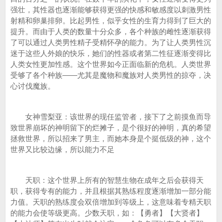
强壮，其性器也逐渐能够获得更强的快感和敏感度以刺激男性
射精和卵巢排卵。比起男性，似乎女性的生育力得到了巨大的
提升。而由于人类的数量十分众多，各个种族的雌性逐渐获得
了可以通过人类男性精子受精怀孕的能力。为了让人类男性沉
迷于这些人外娘的快乐，她们的性器或者第二性征逐渐变得比
人类女性更加性感。这个世界如今正面临新的危机。人类世界
受够了各个种族——尤其是魔物和魔族对人类男性的掠夺，决
心讨伐魔族。
女神雪梨亚：该世界的现任监管者，接下了之前摸鱼而导
致世界崩坏的神明留下的烂摊子，是个很好的神明，真的希望
拯救世界，所以招来了男主，而她本身是个挺低级的神，这个
世界又比较边缘，所以能力不足
天职：这个世界上所有的智慧生物在成年之后会获得天
职，获得专有的能力，并且根据其熟练程度逐渐增加一部分能
力值。天职的熟练度会双倍增加到等级上，这意味着专精天职
的能力会使等级更高。少数天职，如：【勇者】【大贤者】