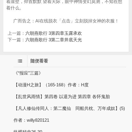
广而告之：AI在线脱衣「点击」立刻脱掉女神的衣服！
上一篇：
六朝燕歌行 3第四章玉露承欢
下一篇：
六朝燕歌行 3第二章井底天光
随便看看
《“报应”三篇》
【动漫H之旅】（165-168）作者：H度
【乱世风雨情】第四卷 以退为进 第四章 各怀鬼胎
【凡人修仙传同人：第二魔仙 同船共枕、万年成奴】(5)
作者：willy820121
纵横秘史26-30