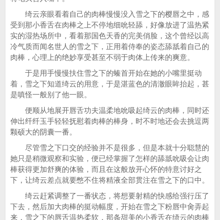
绮云亲眼看着自己的肉棒慢慢没入雪之下的樱唇之中，感
受到那小香舌在肉棒之上不停地细吮轻舔，好像放进了温热紧
实的湿热场所中，看着那国色天香的完美俏脸，这个曾经以高
冷气质而闻名世人的雪之下，正用着侍奉的姿态舔舐着自己的
肉棒，心理上的绝妙享受甚至不弱于肉体上传来的爽意。
于是用手慢慢扶住雪之下的螓首开始在她的小嘴里挺动
着，雪之下知道绮云的用意，于是湛蓝色的清澈眼眸抬起，甚
是嗔怪一般别了他一眼。
便顺从地展开唇舌功夫温柔地吮吸起绮云的肉棒，同时还
伸出纤纤玉手轻轻抚慰着肉棒的棒身，时不时地还会去挑逗两
颗硕大的阴囊一番。
尽管雪之下口交的经验并不是很多，但是本就十分聪慧的
她只是稍微观察和实验，便已经掌握了怎样的舔舐吮吸会让肉
棒获得更加舒爽的体验，而且在这般放开心怀的特意讨好之
下，让绮云差点就要憋不住将精液全部贯注在雪之下的口中。
绮云赶紧调整了一番状态，将想要射精的快感给强行压了
下去，然后加大肉棒的挺动幅度，开始在雪之下粉唇中肏弄起
来，雪之下的唇舌温热柔软，那条甜美的小香舌在绮云的肉棒