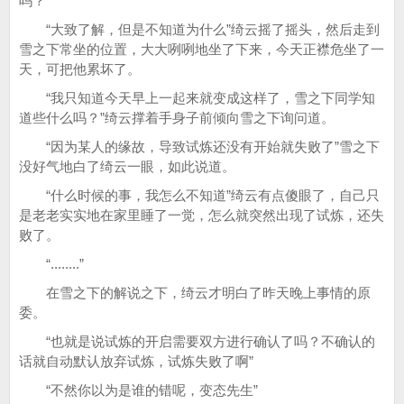
吗？”
“大致了解，但是不知道为什么”绮云摇了摇头，然后走到
雪之下常坐的位置，大大咧咧地坐了下来，今天正襟危坐了一
天，可把他累坏了。
“我只知道今天早上一起来就变成这样了，雪之下同学知
道些什么吗？”绮云撑着手身子前倾向雪之下询问道。
“因为某人的缘故，导致试炼还没有开始就失败了”雪之下
没好气地白了绮云一眼，如此说道。
“什么时候的事，我怎么不知道”绮云有点傻眼了，自己只
是老老实实地在家里睡了一觉，怎么就突然出现了试炼，还失
败了。
“........”
在雪之下的解说之下，绮云才明白了昨天晚上事情的原
委。
“也就是说试炼的开启需要双方进行确认了吗？不确认的
话就自动默认放弃试炼，试炼失败了啊”
“不然你以为是谁的错呢，变态先生”