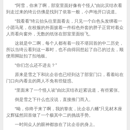
“阿雪，你来了啊，部室里面好像有个怪人”由比滨结衣看
到走过来的绮云仿佛是找到了依靠一般，小声地开口说道。
“我看看”绮云抬头往里面看去，只见一个白色头发绑着一
小团马尾，在校服的外面披着一件棕色外套的胖子正背对着众
人而看向窗外，无数的纸张在部室里面纷飞。
这就是中二啊，每个人都有着一段不堪回首的中二历史，
所以当绮云看到这一幕时，也不由得回想起了自己的过去，顺
便用脚趾扣了扣地板。
“你们怎么还不进去？”
原来是雪之下和比企谷也已经到达了部室门口，看着站在
门口向内看去的两人不免有些疑惑。
“里面来了一个怪人诶”由比滨结衣赶紧说道，有些紧张。
倒是雪之下什么也没说，直接推门而入。
“呦，你终于来了啊，我的挚友，比企谷八幡”只见材木座
义辉猛然回首做了一个极其中二的挑战手势。
一时间众人的眼神都放在了比企谷的身上。