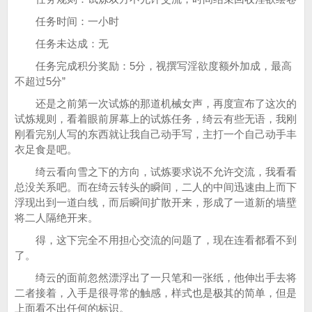
任务时间：一小时
任务未达成：无
任务完成积分奖励：5分，视撰写淫欲度额外加成，最高
不超过5分”
还是之前第一次试炼的那道机械女声，再度宣布了这次的
试炼规则，看着眼前屏幕上的试炼任务，绮云有些无语，我刚
刚看完别人写的东西就让我自己动手写，主打一个自己动手丰
衣足食是吧。
绮云看向雪之下的方向，试炼要求说不允许交流，我看看
总没关系吧。而在绮云转头的瞬间，二人的中间迅速由上而下
浮现出到一道白线，而后瞬间扩散开来，形成了一道新的墙壁
将二人隔绝开来。
得，这下完全不用担心交流的问题了，现在连看都看不到
了。
绮云的面前忽然漂浮出了一只笔和一张纸，他伸出手去将
二者接着，入手是很寻常的触感，样式也是极其的简单，但是
上面看不出任何的标识。