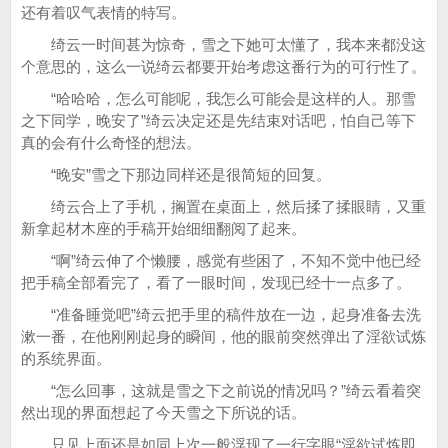
还有着叹气表情的特写。
绮云一时间甚为惊奇，雪之下她可太懂了，我本来都没这
个意思的，这么一说绮云都要开始考虑这番行为的可行性了。
“哈哈哈，怎么可能呢，我怎么可能会是这样的人。那雪
之下同学，晚安了”绮云决定还是先结束对话吧，怕自己等下
真的会有什么奇怪的想法。
“晚安”雪之下那边同样还是很简短的回复。
绮云合上了手机，搁置在桌面上，然后揉了揉眼睛，又重
新拿起材木座的手稿开始细细翻阅了起来。
“啊”绮云伸了个懒腰，感觉有些困了，不知不觉中他已经
把手稿全部看完了，看了一眼时间，发现已经十一点多了。
“准备睡觉吧”绮云把手里的稿件放在一边，起身准备去洗
漱一番，在他刚刚起身的瞬间，他的眼前突然弹出了淫欲试炼
的系统界面。
“怎么回事，这就是雪之下之前说的情况吗？”绮云看着突
然出现的界面想起了今天雪之下所说的话。
只见上面还是如同上次一般浮现了一行字眼“淫欲试炼即