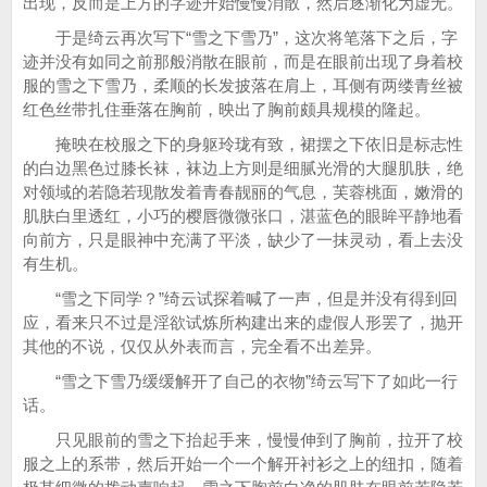
出现，反而是上方的字迹开始慢慢消散，然后逐渐化为虚无。
于是绮云再次写下“雪之下雪乃”，这次将笔落下之后，字
迹并没有如同之前那般消散在眼前，而是在眼前出现了身着校
服的雪之下雪乃，柔顺的长发披落在肩上，耳侧有两缕青丝被
红色丝带扎住垂落在胸前，映出了胸前颇具规模的隆起。
掩映在校服之下的身躯玲珑有致，裙摆之下依旧是标志性
的白边黑色过膝长袜，袜边上方则是细腻光滑的大腿肌肤，绝
对领域的若隐若现散发着青春靓丽的气息，芙蓉桃面，嫩滑的
肌肤白里透红，小巧的樱唇微微张口，湛蓝色的眼眸平静地看
向前方，只是眼神中充满了平淡，缺少了一抹灵动，看上去没
有生机。
“雪之下同学？”绮云试探着喊了一声，但是并没有得到回
应，看来只不过是淫欲试炼所构建出来的虚假人形罢了，抛开
其他的不说，仅仅从外表而言，完全看不出差异。
“雪之下雪乃缓缓解开了自己的衣物”绮云写下了如此一行
话。
只见眼前的雪之下抬起手来，慢慢伸到了胸前，拉开了校
服之上的系带，然后开始一个一个解开衬衫之上的纽扣，随着