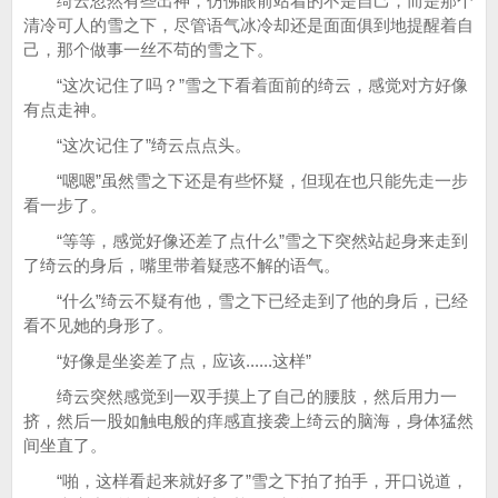
绮云忽然有些出神，仿佛眼前站着的不是自己，而是那个
清冷可人的雪之下，尽管语气冰冷却还是面面俱到地提醒着自
己，那个做事一丝不苟的雪之下。
“这次记住了吗？”雪之下看着面前的绮云，感觉对方好像
有点走神。
“这次记住了”绮云点点头。
“嗯嗯”虽然雪之下还是有些怀疑，但现在也只能先走一步
看一步了。
“等等，感觉好像还差了点什么”雪之下突然站起身来走到
了绮云的身后，嘴里带着疑惑不解的语气。
“什么”绮云不疑有他，雪之下已经走到了他的身后，已经
看不见她的身形了。
“好像是坐姿差了点，应该......这样”
绮云突然感觉到一双手摸上了自己的腰肢，然后用力一
挤，然后一股如触电般的痒感直接袭上绮云的脑海，身体猛然
间坐直了。
“啪，这样看起来就好多了”雪之下拍了拍手，开口说道，