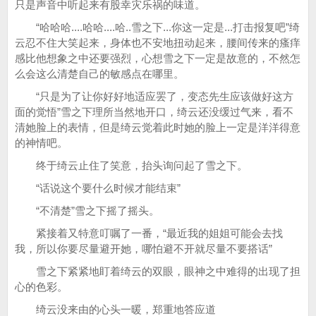
只是声音中听起来有股幸灾乐祸的味道。
“哈哈哈....哈哈....哈..雪之下...你这一定是...打击报复吧”绮
云忍不住大笑起来，身体也不安地扭动起来，腰间传来的瘙痒
感比他想象之中还要强烈，心想雪之下一定是故意的，不然怎
么会这么清楚自己的敏感点在哪里。
“只是为了让你好好地适应罢了，变态先生应该做好这方
面的觉悟”雪之下理所当然地开口，绮云还没缓过气来，看不
清她脸上的表情，但是绮云觉着此时她的脸上一定是洋洋得意
的神情吧。
终于绮云止住了笑意，抬头询问起了雪之下。
“话说这个要什么时候才能结束”
“不清楚”雪之下摇了摇头。
紧接着又特意叮嘱了一番，“最近我的姐姐可能会去找
我，所以你要尽量避开她，哪怕避不开就尽量不要搭话”
雪之下紧紧地盯着绮云的双眼，眼神之中难得的出现了担
心的色彩。
绮云没来由的心头一暖，郑重地答应道