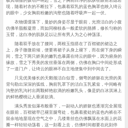
极其细微的拨动声响起，雪之下胸前白净的肌肤在眼前若隐若
现，随着衬衣的不断拉下，包裹着双乳的蓝色胸罩也映入绮云
的眼中，少女胸前粉嫩的沟壑也随着呼吸声一起一伏。
衣物缓缓落下，曼妙的身姿尽显于眼前，光滑洁白的小腹
仿佛羊脂般凝滑，而如同柳枝条一般柔软的胳膊，修长匀称的
玉臂，这白净的肌肤足以让所有男人为之心神荡漾。
随着双手放在了腰间，两根玉指搭在了百褶裙的裙边之
上，身子微微前倾，便要将裙子从身上褪下，而在俯下身的瞬
间，雪之下两只娇美的嫩乳也暴露在绮云的眼中，因为俯身的
缘故，雪之下秀美的发丝垂落在两侧，仿佛在胸口中间处形成
了一道门户，让绮云的眼神不自主地便集中到中间去了。
只见优美修长的天鹅颈洁白似雪，侧弯的娇躯在光滑的美
背勾勒出深深的弧线，胸前乳罩下的洁白玉乳紧耸，中间略有
沟壑的乳沟衬出两颗鲜艳欲滴的粉嫩乳头，像是奶白冰淇淋上
的鲜艳樱桃让人垂涎欲滴。
满头秀发似瀑布般垂下，一副动人的娇躯也逐渐完全展现
在眼前，百褶裙早已褪至腿弯处，包裹着蜜处的蓝色内裤在不
留余地地显现在空气之中，几缕青丝也仿佛飘落在水面上的花
瓣一样轻轻动荡着，这一刻看上去，仿佛时间都要在此刻停