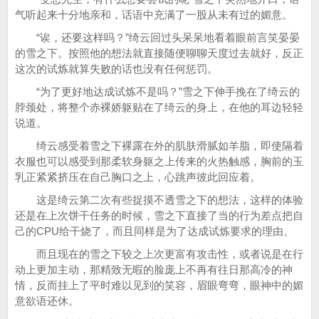
气听起来十分地亲和，话语中充满了一股从未有过的媚意。
“诶，还要这样吗？”绮云回过头呆呆地看着眼前言笑晏晏
的雪之下。按照他的想法就直接随便聊聊天度过去就好，反正
这次的试炼就算失败的话也没有任何惩罚。
“为了更好地达成试炼不是吗？”雪之下伸手挽在了绮云的
脖颈处，将整个赤裸娇躯贴在了绮云的身上，在他的耳边轻轻
说道。
绮云感受着雪之下裸露在外的肌肤滑腻如羊脂，即使隔着
衣服也可以感受到那柔软身躯之上传来的火热触感，胸前的玉
乳正紧紧挤压在自己胸口之上，心跳声彼此回应着。
这是绮云第二次有些捉摸不透雪之下的想法，这样的体验
还是在上次饼干任务的时候，雪之下直接了当的行为差点把自
己的CPU给干烧了，而且同样是为了达成试炼要求的理由。
而且现在的雪之下较之上次更富有攻击性，或者说是在行
动上更加主动，那精致无暇的脸庞上不再有往日那高冷的神
情，反而挂上了平时难以见到的笑容，眉眼弯弯，眼神中的媚
意欲语还休。