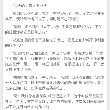
“我会的，雪之下同学”
看到绮云这么说，雪之下有些安心了下来，发觉时间并不
早了，便转身准备回去了，同时还不忘叮嘱道
“嗯嗯，那么我先回去了，记住不要忘记我说的话，下午
的社团活动还是照常进行”
说完这话的雪之下直接走了出去，还是之前那幅干净利落
的行事风格。
“回去吧”绮云如此说道，伸出了双手，看着这双属于雪之
下的雪白玉手，根根葱指白嫩圆润，精致的肌肤纹路上泛着细
腻的光滑，看了一眼，将五指并拢，像是握住了什么一样，然
后慢慢放了下去。
时间很快来到了下午，绮云一来到门口就看见由比滨结衣
一人站在门口，脸上带着尴尬和害怕的表情向里面望去，双手
也放在胸口处，仿佛在做着防御姿态。
“嗯？我好像有点印象”绮云记起来了，这个时候部室里面
多了一个人，材木座义辉，比企谷的好友。这次来到侍奉部是
为了让提升自己的写作才能。