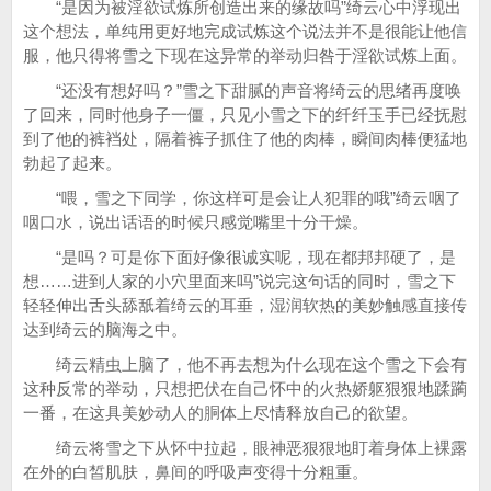
“是因为被淫欲试炼所创造出来的缘故吗”绮云心中浮现出
这个想法，单纯用更好地完成试炼这个说法并不是很能让他信
服，他只得将雪之下现在这异常的举动归咎于淫欲试炼上面。
“还没有想好吗？”雪之下甜腻的声音将绮云的思绪再度唤
了回来，同时他身子一僵，只见小雪之下的纤纤玉手已经抚慰
到了他的裤裆处，隔着裤子抓住了他的肉棒，瞬间肉棒便猛地
勃起了起来。
“喂，雪之下同学，你这样可是会让人犯罪的哦”绮云咽了
咽口水，说出话语的时候只感觉嘴里十分干燥。
“是吗？可是你下面好像很诚实呢，现在都邦邦硬了，是
想……进到人家的小穴里面来吗”说完这句话的同时，雪之下
轻轻伸出舌头舔舐着绮云的耳垂，湿润软热的美妙触感直接传
达到绮云的脑海之中。
绮云精虫上脑了，他不再去想为什么现在这个雪之下会有
这种反常的举动，只想把伏在自己怀中的火热娇躯狠狠地蹂躏
一番，在这具美妙动人的胴体上尽情释放自己的欲望。
绮云将雪之下从怀中拉起，眼神恶狠狠地盯着身体上裸露
在外的白皙肌肤，鼻间的呼吸声变得十分粗重。