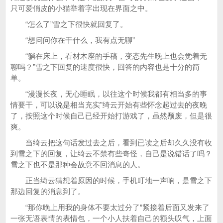
只可爱俏皮的小猫举着字出现在界面之中。
“怎么了”雪之下很快就回复了。
“想问问你在干什么，我有点无聊”
“躺在床上，看材木座的手稿，变态先生晚上也会觉着无
聊吗？”雪之下回复的速度很快，回答的内容也是十分的简
单。
“漫漫长夜，无心睡眠，以往这个时候我都有相当多的事
情要干，可以说是相当充实”绮云开始有些怀念起过去的夜晚
了，按照这个时候自己已经开始打游戏了，虽然颓废，但是很
爽。
当绮云把这句话发过去之后，看到已读之后却久久没有收
到雪之下的回复，让绮云不禁有些奇怪，自己是说错话了吗？
雪之下也不是那种会故意不回消息的人。
正当绮云猜想着原因的时候，手机叮地一声响，是雪之下
那边回复的消息到了。
“那你晚上用我的身体不要太过分了”紧接着后面又发来了
一张无语表情的表情包，一个小人扶着自己的额头叹气，上面