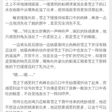
之上不停地缠绕舔舐，一缕透明的粘稠津液混合着雪之下的口
水在吮吸中从嘴角处溢了出来，使得场面变得更加淫靡起来。
螓首慢慢向前，雪之下慢慢伺候着口中的肉棒，棒身一点
一点地消失在了她的唇中，直至完全消失不见。
“嘶.....”绮云发出舒爽的一声呻吟声，疯狂的快感袭来，他
只感觉到龟头顶在了一片柔软之上，那是雪之下的喉咙。
一边将头前后摆动一边吮吸着绮云肉棒的雪之下并没有顾
忌这些，吮吸肉棒的动作使得雪之下的口中也发出了一阵轻微
的滋滋声，尽管不大，但是在这一个空旷的空间之中，却显得
是那般的响亮且淫靡，嘴角向外渗出的黏液正顺着雪之下那精
致的下巴缓缓流到了乳沟之中。
“嗯......嗯......”
雪之下感受到了肉棒在自己口中开始缓缓抖动了起来，而
感受到这个信号的雪之下仿佛是受到了鼓舞一般加大了口中吞
吐的幅度，不自觉地发出了一阵闷哼声。
而绮云也在竭力忍耐着雪之下唇中传来的绝妙感受，他还
不想这么快把精液射出来，他还想要感受到更多，让这个可以