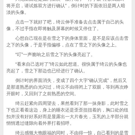
将开启，请试炼双方进行确认”，倒计时的下面依旧是两人暗
淡的头像。
点击一下就好了吧，绮云伸手准备去点击属于自己的头
像，不过手指在即将触及屏幕的时候又停住了。
心想自己现在是在雪之下的身体里面，是不是应该点击雪
之下的头像，于是手指偏移，点在了雪之下的头像之上。
“叮”一声脆响之后雪之下的头像亮起了。
“看来自己选对了”绮云如此想道。很快属于绮云的头像也
亮起了，雪之下那边也已经进行了确认。
倒计时的界面消失，变成了四个大字“确认完成”，然后又
是那道熟悉的白光闪过，绮云不由得闭上了双眼，等到再次睁
开眼时，又回到了之前熟悉的空间。
绮云赶紧向四周望去，果然看到了那一抹身影，此时雪之
下也正看着这边，身上的睡衣还是歪歪扭扭着的，胸口处的纽
扣并没有好好系好而是显露出一大片春光，玉乳的上半部分就
悄悄透过缝隙向着外界打着招呼。
绮云感慨大饱眼福的同时，不由得一惊，自己看到的是雪