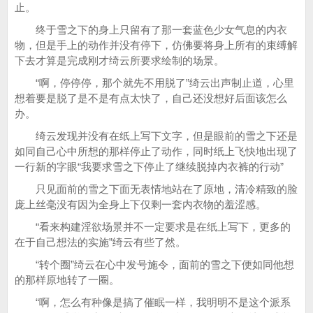
止。
终于雪之下的身上只留有了那一套蓝色少女气息的内衣
物，但是手上的动作并没有停下，仿佛要将身上所有的束缚解
下去才算是完成刚才绮云所要求绘制的场景。
“啊，停停停，那个就先不用脱了”绮云出声制止道，心里
想着要是脱了是不是有点太快了，自己还没想好后面该怎么
办。
绮云发现并没有在纸上写下文字，但是眼前的雪之下还是
如同自己心中所想的那样停止了动作，同时纸上飞快地出现了
一行新的字眼“我要求雪之下停止了继续脱掉内衣裤的行动”
只见面前的雪之下面无表情地站在了原地，清冷精致的脸
庞上丝毫没有因为全身上下仅剩一套内衣物的羞涩感。
“看来构建淫欲场景并不一定要求是在纸上写下，更多的
在于自己想法的实施”绮云有些了然。
“转个圈”绮云在心中发号施令，面前的雪之下便如同他想
的那样原地转了一圈。
“啊，怎么有种像是搞了催眠一样，我明明不是这个派系