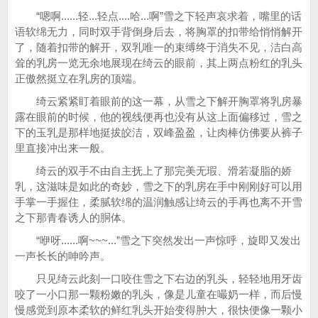
“嗯啊......轻...轻点....哈...啊”雪之下轻声哀求着，嘴里的话
语软绵无力，同时双手背倒身后去，将胸罩的扣带给悄悄解开
了，随着扣带的解开，双乳唯一的束缚终于消失不见，洁白高
耸的乳房一览无余地展现在绮云的眼前，其上两点粉红的乳头
正傲然挺立在乳房的顶端。
绮云紧紧盯着眼前的这一幕，从雪之下解开胸罩将乳房暴
露在眼前的时候，他的视线便再也没有从这上面偏移过，雪之
下的玉乳是那样地挺拔皎洁，双峰盈盈，让肉棒仿佛要从裤子
里直接冲出来一般。
绮云的双手不由自主抚上了那完美无瑕、滑若凝脂的娇
乳，这滋味是如此的奇妙，雪之下的乳房在手中刚刚好可以用
手掌一手握住，柔腻软绵的温润触感让绮云的手再也离不开雪
之下那青春诱人的胴体。
“咿呀......啊~~~...”雪之下突然发出一声惊呼，旋即又发出
一声长长的呻吟声。
只见绮云此刻一口咬住雪之下右边的乳头，轻轻地用牙齿
咬了一小口那一颗粉嫩的乳头，像是儿童在嘬奶一样，而后慢
慢感觉到原本柔软的鲜红乳头开始变得肿大，很快便像一颗小