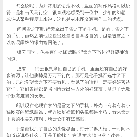
怎么说呢，抛开常用的语法不谈，里面的写作风格可以说
得上是相当天马行空，很直观地感受到一位中二少年的幻想，
或许从某种程度上来说，这也是材木座义辉写作上的优点。
“问问雪之下吧”绮云拿出了雪之下的手机。是的，雪之下
的手机，虽然之前他也提出还是各自拿各自的，但是被雪之下
以容易露馅的缘由给回绝了。
“绮云同学，你是有什么顾虑吗？”雪之下当时很疑惑地询
问道。
“没有......”绮云很想拿回自己的手机，里面还有自己的好
多资源，让他删掉是万万不行的，那可是他千挑百选才留下
的，只能希望雪之下不要看见，看见了的话也一定要好好善待
它们，它们曾经都是陪同绮云出生入死的好战友，度过了无数
个寂寞难耐的夜晚。
所以现在他现在拿的是雪之下的手机，外壳上有着有着小
猫图案的壁纸装饰，就连锁屏壁纸和头像都是小猫，看来雪之
下真的很喜欢猫啊，绮云心中有些感慨。
于是他找到了自己的头像界面，打开了聊天框，一时间不
知道该说些什么，于是干脆找了“在吗”的表情包发了过去，一