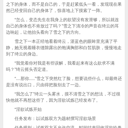
之下的身体，而不是自己的，于是赶紧低头一看，发现现在果
然已经变回自己的身体了，惊喜地上下摸索了一阵。
“怎么，变态先生在我身上的欲望没有发泄够，所以就连
自己的身体也不肯放过了吗？”雪之下清冷的声音在绮云的耳
边响起，让他抬头看向了雪之下的方向。
雪之下一本正经地看着绮云，湛蓝色的眼眸里充满了平
静，她无视着睡衣缝隙露出的饱满胸部和白皙肌肤，慢慢地走
到了绮云的身边。
“我觉着你对我是有些误解，我看起来有这么欲求不满
吗？”绮云摇头否定道。
“....那你.....”雪之下突然红了脸，想要说些什么，却最终还
是没有说出口，只由得把脸别去了一边。
“我怎么了”绮云一头雾水，摸不清雪之下的想法，不过很
快他就不再想这些了，因为淫欲试炼已经发布了。
“淫欲试炼开始
任务发布：以试炼双方为题材撰写淫欲场景
任务规则：试炼双方不允许交流，时间结束回收淫欲绘卷