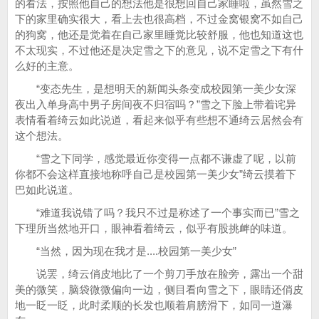
的看法，按照他自己的想法他是很想回自己家睡啦，虽然雪之
下的家里确实很大，看上去也很高档，不过金窝银窝不如自己
的狗窝，他还是觉着在自己家里睡觉比较舒服，他也知道这也
不太现实，不过他还是决定雪之下的意见，说不定雪之下有什
么好的主意。
“变态先生，是想明天的新闻头条变成校园第一美少女深
夜出入单身高中男子房间夜不归宿吗？”雪之下脸上带着诧异
表情看着绮云如此说道，看起来似乎有些想不通绮云居然会有
这个想法。
“雪之下同学，感觉最近你变得一点都不谦虚了呢，以前
你都不会这样直接地称呼自己是校园第一美少女”绮云摸着下
巴如此说道。
“难道我说错了吗？我只不过是称述了一个事实而已”雪之
下理所当然地开口，眼神看着绮云，似乎有股挑衅的味道。
“当然，因为现在我才是....校园第一美少女”
说罢，绮云俏皮地比了一个剪刀手放在脸旁，露出一个甜
美的微笑，脑袋微微偏向一边，侧目看向雪之下，眼睛还俏皮
地一眨一眨，此时柔顺的长发也顺着肩膀滑下，如同一道瀑