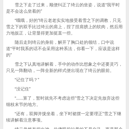
雪之下走了过来，顺便纠正了绮云的坐姿，说道“我平时
是不会这么坐着的”
“哦哦，好的”绮云老老实实地接受着雪之下的调教，只见
雪之下的双手比过绮云的肩上，捏了捏肩膀上的软肉，然后用
力地扳正，让背显得更加挺直一些。
随后走到绮云的身前，解开了胸口处的领结，口中说
道“平时我系的话不会采用这种系法，你看一下，应该是这样
的”
雪之下认真地讲解着，手中的动作比想象之中还要灵巧，
只见一阵翻动，一阵全新的样式便出现在了绮云的眼前。
“记住了吗？”
“没记住”
“......算了，暂时就先不考虑这些”雪之下决定先放弃这些
细枝末节的地方。
“还有，双脚并拢坐着，坐下时裙摆一定要理正”雪之下继
续讲解着注意事项。