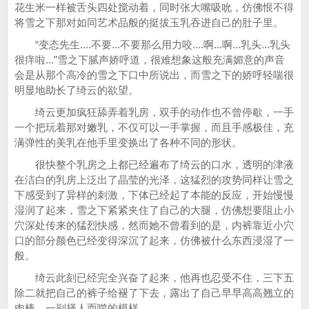
花生米一样被舌头四处搅动着，同时张大嘴吸吮，仿佛恨不得
将雪之下那对如同艺术品般的挺拔玉乳吞进自己的肚子里。
“变态先生....不要...不要那么用力咬....啊...啊...乳头...乳头
很痒啦...”雪之下腻声娇呼道，很难想象这般充满媚意的声音
会是从那个高冷的雪之下口中所说出，而雪之下的娇呼轻喘很
明显地助长了绮云的欲望。
绮云更加疯狂舔弄着乳房，双手的动作也不曾停歇，一手
一个把玩着那对嫩乳，不仅可以一手掌握，而且手感极佳，充
满弹性的美乳在他手里变换出了各种不同的形状。
很快整个乳房之上都已经遍布了绮云的口水，透明的津液
在洁白的乳房上泛出了晶莹的光泽，这猛烈的攻势同样让雪之
下感受到了异样的刺激，下体已经起了本能的反应，开始慢慢
湿润了起来，雪之下紧紧夹住了自己的大腿，仿佛想要阻止小
穴深处传来的猛烈快感，然而她不曾看到的是，内裤靠近小穴
口的部分颜色已经变得深沉了起来，仿佛被什么东西浸湿了一
般。
绮云此刻已经完全兴奋了起来，他再也忍受不住，三下五
除二就把自己的裤子给褪了下去，露出了自己早早高高翘立的
肉棒，一副择人而噬的模样。