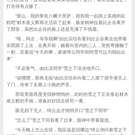
打击得有点惨了。
“那么，我的挚友八幡大菩萨，就和我一起踏上英雄的征
程吧”材木座义辉再次活跃了起来，焕发精神拉着比企谷离开
了部室，虽然比企谷的脸上还是充满了不情愿。
“唔，阿企，等等我啊”由比滨结衣看到比企谷离去也带着
东西跟了上去，在离开前，她看向室内的二人，突然弯腰鞠了
一躬，笑着说“今天的事，谢谢绮云同学和阿雪可以为我站出
来”
“不必客气，由比滨同学”雪之下淡淡地开口。
“诶嘿嘿，那再见啦”由比滨结衣向着二人摆了摆手便关上
了门，传来了走廊上小跑的声音。
部室里面再度变得静悄悄的，此时的雪之下正在拿起材木
座义辉的手稿，准备好好回去研究一番。
眼见四下无人，绮云这才悄悄开口“雪之下同学”
“怎么了”雪之下回首看了过来，眼神中带着疑惑。
“今天晚上怎么安排，我应该是回哪边”绮云询问着雪之下