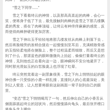
“雪之下同学......”
雪之下看着绮云的神情，以及那高高直起的肉棒，会心一
笑，便将身子低了下去，最先接触到肉棒的是雪之下那几缕飘
柔的秀发，搭在了肉棒顶端，让绮云有种痒痒麻麻的感觉，反
而使得肉棒肿硬得更加厉害。
雪之下伸出玉手轻轻地将那几缕发丝从肉棒上剥落下去，
然后将脸颊旁的发梢合拢在一起慢慢别至耳后，充满精致骨感
的玉指轻柔地搭在侧脸上，整个过程温柔而细致，而后又是想
到了什么，那湛蓝色的眼眸微微向上抬起，偷偷打量着绮云的
神情，见到他也正在看向这一边，眼神瞬间不安分地避开了，
同时那光滑如玉的白皙脸庞上也浮现了红晕。
绮云突然觉着这一副景象很美，雪之下向上悄悄抬起的眼
神仿佛一只受惊的小鹿一样乱撞，直撞到人的心底最深处，美
到让人窒息，让人想要将眼前这副画面一辈子刻到自己的眼
里。
“变态”雪之下悄悄喝骂了一句，然后伸出自己的小香舌从
侧面舔舐起绮云的冠状沟，然后慢慢舔向龟头，最后张开檀口
将龟头含入嘴中。