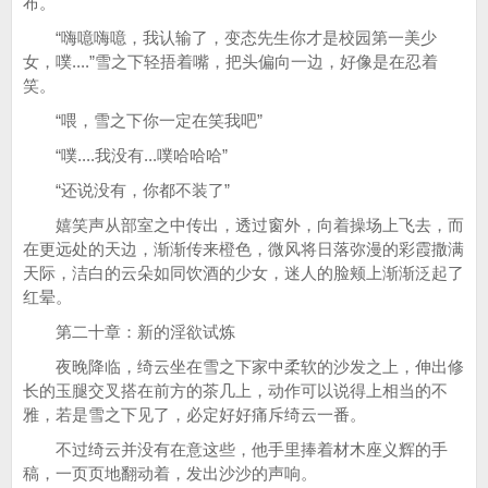
布。
“嗨噫嗨噫，我认输了，变态先生你才是校园第一美少
女，噗....”雪之下轻捂着嘴，把头偏向一边，好像是在忍着
笑。
“喂，雪之下你一定在笑我吧”
“噗....我没有...噗哈哈哈”
“还说没有，你都不装了”
嬉笑声从部室之中传出，透过窗外，向着操场上飞去，而
在更远处的天边，渐渐传来橙色，微风将日落弥漫的彩霞撒满
天际，洁白的云朵如同饮酒的少女，迷人的脸颊上渐渐泛起了
红晕。
第二十章：新的淫欲试炼
夜晚降临，绮云坐在雪之下家中柔软的沙发之上，伸出修
长的玉腿交叉搭在前方的茶几上，动作可以说得上相当的不
雅，若是雪之下见了，必定好好痛斥绮云一番。
不过绮云并没有在意这些，他手里捧着材木座义辉的手
稿，一页页地翻动着，发出沙沙的声响。