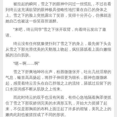
被拉起的瞬间，雪之下的眼神中闪过一丝慌乱，不过在看
到绮云这充满欲望的眼神极具侵略性地打量在自己的身体之
上。雪之下的脸上突然露出了笑容，笑得十分开心，仿佛就连
她自己也被这一份笑容所迷醉。
“来吧，绮云同学”雪之下张开双臂，向着绮云发出了邀
请。
绮云没有任何犹豫便扑到了雪之下的身上，最先俯下头去
从雪之下那光滑优美的天鹅颈上吻起，疯狂舔舐着上面白嫩细
腻的洁白肌肤。
“嗯～啊……啊”
雪之下舒爽地呻吟出声，粉唇微微张开，吐出几丝淫靡的
气息，螓首高高扬起，将脖子伸得更为细长，眼神也微微眯
起，感受着绮云舌头在自己脖颈之上的流转，舔舐过后留下的
口水湿润感不断从肌肤之上传来。
而此时绮云的双手也没有闲着，有些心急地隔着胸罩便抓
住了雪之下那双娇俏完美的水滴形玉乳，开始大力搓揉了起
来，不仅是那胸前的布料上面泛起了许多的褶皱，美乳之上的
嫩肉此刻也被搓捏成了不同的形状。