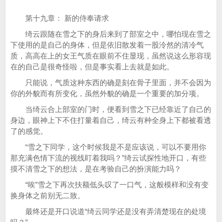
第十九章： 新的侍奉请求
绮云跟随在雪之下的身后来到了部室之中，哪怕现在雪之
下使用的是自己的身体，但是依旧散发着一股泠然的清冷气
质，高高在上的女王气质在眼前不住显现，虽然说这么形容现
在的自己是很奇怪啦，但是事实看上去就是如此。
只能说，气质这种东西的确是刻在骨子里面，并不会因为
你的外貌而有所变化，虽然外貌的确是一个重要的加分项。
当绮云合上部室的门时，便看到雪之下已经靠近了自己的
身边，眼神上下不住打量着自己，绮云有种全身上下都被看透
了的感觉。
“雪之下同学，这个时候我是不是应该说，可以不要用你
那充满色情下流的视线盯着我吗？”绮云试探性地开口，有些
摸不清雪之下的想法，是在考验自己的扮演能力吗？
“唉”雪之下再次扶额低头叹了一口气，这般模样和没有变
换身体之前别无二致。
最终还是开口说道“绮云同学还是没有弄清楚现在的处境