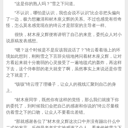
“这是你的熟人吗？”雪之下问道。
“不认识，哪怕是认识，我也会说不认识”比企谷把头偏向
了一边，极力想撇清和材木座义辉的关系。不过也感觉有些奇
怪，怎么莫名感觉现在的绮云才是部室的主导者一样。
很快，材木座义辉便将讲明了自己的来意，委托众人对小
说原稿发表感想。
“嗯？这个时候是不是应该我说话了？”绮云看着场上的环
境如此想到，刚刚雪之下言辞尖锐地拷问着材木座义辉，让对
方看起来就十分脆弱的心灵接受了一遍地毯式的轰炸，再这样
下去，这个侍奉部的老大就变了啊，虽然事实上来说还是你雪
之下就是了。
“咳咳”绮云理了理嗓子，让众人的视线汇聚到自己的身
上。
“材木座同学，既然你有这样的觉悟，那么我们就接下你
的委托了，到时候我们会把自己的感谢和你说的”绮云尽量模
仿着雪之下的口吻，让众人不要看出差错。
“那就感谢各位了”材木坐义辉这次口中并没有蹦出什么中
二式的发言，反倒是老老实实地感谢了众人，看来他被雪之下