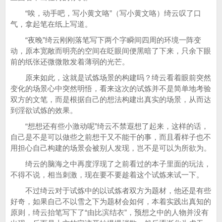
“唉，动手吧，写小黄文咯”（写小黄文咯）绮云叹了口
气，拿起笔在纸上写道。
“夜晚”绮云刚刚落笔写下两个字瞬间四周的环境一阵变
动，原本宽敞而明亮的空间在眨眼间便黑暗了下来，只余下眼
前的纸张还微微散发着薄弱的光芒。
原来如此，这就是试炼场景的构建吗？绮云看着眼前突然
变化的场景心中突然明悟，看来这次的试炼并不是简单地考验
双方的文笔，而是根据自己的想法构建出真实的场景，从而达
到淫欲试炼的效果。
“想想还有些小激动呢”绮云不禁遐想了起来，这样的话，
自己是不是可以做些之前想干又不能干的事，而且看样子也不
用担心自己构建的场景会被别人发现，岂不是可以为所欲为。
绮云的脑海之中再度浮现了之前看过的本子里面的玩法，
不得不说，相当刺激，现在要不要趁着这个试炼来试一下。
不过绮云对于试炼中的以试炼者双方为题材，他还是有些
好奇，如果自己不以雪之下为题材会如何，本着实践出真知的
原则，绮云抬笔写下了“由比滨结衣”，预想之中的人物并没有