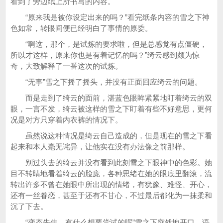
看到了旁边纸上所书写的内容。
“原来我是被你设定出来的吗？”看完纸条内容的雪之下神
色如常，转眼间便已经明白了事情的原委。
“啊这，那个，是试炼的要求啦，但是总感觉有点僵硬，
所以才这样，原来你也是有着记忆的吗？”绮云感到颇为惊
奇，大致解释了一番这次的试炼。
“无事”雪之下摇了摇头，并没有正面回应绮云的问题。
而是走到了绮云的面前，湛蓝色眼眸紧紧地盯着绮云的双
眼，一言不发，绮云被这样的雪之下盯着有些不好意思，更何
况是对方只穿着内衣裤的情况下。
虽然说这种情况是绮云自己造成的，但是现在的雪之下看
起来和本人毫无诧异，让他实在没有办法像之前那样。
别过头去的绮云并没有看到此刻雪之下眼神中的色彩。她
目不转睛地看着绮云的脸庞，各种思绪在她的眼底里翻滚，流
转出许多不曾在她眼中所出现的情绪，有犹豫、难怪、开心，
还有一丝眷恋，甚至于还有不甘心，不过最后都化为一抹柔和
沉了下去。
“变态先生，有什么想要尝试的呢”雪之下突然地开口，语