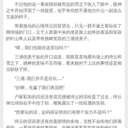
不过他的这一番表情却被旁边的雪之下收入了眼中，眼神
之中开始浮现了一丝疑惑，似乎有些想不通他为什么一副这么
亢奋的样子。
带着激动的心情绮云回首望去，只见一群不速之客站在了
网球场的门口，立于人群最中央的便是脸上始终挂着温和笑容
的叶山隼人以及带有挑衅笑容的三浦优美子。
“喂，我们也能在这里玩吗？”
三浦优美子如此开口说道，双眼直直地看向场上的绮云和
雪之下，挑衅的意味不言而喻，看来她对于上次的事情还是相
当耿耿于怀。
“三浦..我们并不是在玩.....”
“好啊，先赢了我们再说吧”
户冢彩加的话还没有说完便被绮云的话给盖了过去，绮云
伸出球拍在手中拍了拍，嘴角露出了一丝轻蔑的笑容。
“想要玩的话，起码得证明你们有那个实力不是吗？”
绮云的话语里没有丝毫留情的余地，当然不会给他们留脸
面啦，一看就是来找事情的，干嘛还要客客气气地和他们说