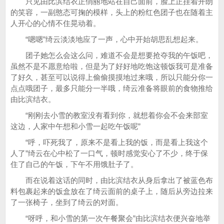
只见由比滨结衣正俏丽地站在自己面前，脸上正挂着开朗
的笑容，一副憨态可掬的模样，头上的粉红色团子也在随着主
人开心的心情不住晃动着。
“嗯嗯”绮云淡淡地应了一声，心中开始胡思乱想起来。
团子她怎么会这么问，难道不会是想要抢夺我的午饭吧，
虽然不是不愿意给啦，但是为了好好地吃饱这顿饭我可是准备
了好久，甚至可以说得上偷偷摸摸地过来哦，所以只能分你一
点点哦团子，最多只能分一半哦，绮云准备将眼前的食物推给
由比滨结衣。
“刚刚去小雪的教室没有看到你，就想着你会不会来部室
这边，人家中午想和小雪一起吃午饭呢”
“呼，吓死我了，原来不是看上我的饭，而是看上我这个
人了”绮云在心中松了一口气，顿时感觉安心了不少，终于保
住了自己的午饭，下午不用饿肚子了。
而在说着这话的同时，由比滨结衣从身后拿出了被蓝色布
料包裹起来的饭盒放在了绮云面前的桌子上，随后从旁边拉来
了一张椅子，坐到了绮云的对面。
“呀呼，和小雪的第一次午餐聚会”由比滨结衣便兴奋地举