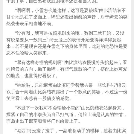
子的了解，自己出布获胜的概率还是相当大的。
“啊啊啊，小雪怎么能这样，这可是耍赖哦”由比滨结衣不
甘心地趴在了桌面上，嘴里还发出抱怨的声音，对于绮云的突
然袭击表示相当地不满。
“没有哦，我可是按照规则来的哦，数到三就开始，又没
有说是要从一数到三” 绮云脸上的表情开始变得洋洋得意起
来，若不是现在还是在雪之下的身体里面，此刻的他恐怕是要
忍不住哈哈大笑起来。
“哪有这样奇怪的规则啊” 由比滨结衣慢慢将头抬起来，看
向绮云的方向，撇了撇嘴，有些气鼓鼓的样子，搭配上她可爱
的脸庞，也显得好看极了。
“抱歉啦，只能麻烦由比滨同学替我去带一瓶饮料啦”绮云
双手合十向着由比滨结衣露出了一个歉意的笑容，不过这一份
笑容看上去总有一股俏皮的感觉。
“不过下一次我可不会输给小雪的”由比滨结衣站起身来，
握紧了自己的小拳头为自己打气道，俏脸上满是认真的神情，
而后走出了部室顺带将门也给带上了。
“呦西”绮云搓了搓手，一副准备动手的模样，趁着由比滨