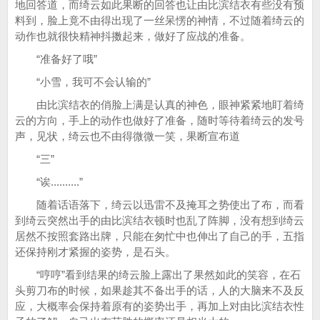
地回答道，而绮云如此果断的回答也让由比滨结衣有些没有预
料到，脸上竟不由得出现了一丝呆愣的神情，不过随着绮云的
动作也就很快精神抖擞起来，做好了应战的准备。
“准备好了哦”
“小雪，我可不会认输的”
由比滨结衣的俏脸上满是认真的神色，眼神紧紧地盯着绮
云的方向，手上的动作也做好了准备，随时等待着绮云的发号
声，见状，绮云也不由得微微一笑，果断宣布道
“三”
“诶..........”
随着话语落下，绮云以迅雷不及掩耳之势使出了布，而看
到绮云突然出手的由比滨结衣顿时也乱了阵脚，没有想到绮云
居然不按照套路出牌，只能在匆忙中也伸出了自己的手，五指
还保持刚才紧握的姿势，是石头。
“哼哼”看到结果的绮云脸上露出了果然如此的笑容，在石
头剪刀布的时候，如果趁其不备出手的话，人的大脑来不及反
应，大概率会保持着原有的姿势出手，再加上对由比滨结衣性