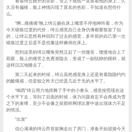
看着绮云跑开的背影，雪之下视线一直留着他的身上，久
久没有偏移，脸上神情闪现了莫名的色彩，不知道在想些什
么。
“啊...痛痛痛”晚上绮云躺在床上嘴里不停地呻吟着，作为
今天锻炼过度的代价，绮云感觉自己全身仿佛都要散架了似
的，让绮云忽然有种回到了过去的感觉，多年前的自己第一次
锻炼过度之后是不是也像这样瘫倒在床上。
想到这里的绮云嘴角突然泛起了一丝微笑，慢慢地合上了
双眼，脸上的痛苦之色逐渐隐去，变成了一副恬静的模样，就
这样沉沉地睡去了。
第二天起来的时候，绮云虽然感觉身上还是有着隐隐约约
的酸痛感，但是较之昨天已经是几近于无的水平了。
“呦西”绮云用力地挥舞了手中的小拳头，感觉按照现在这
个水平下去，等到了后面的时候，体力问题肯定不会再成为雪
之下的束缚，至少不会像之前那样网球比赛中途出现体力不足
的情况。
“出发”
信心满满的绮云昂首挺胸走出了房门，准备开始迎接今天