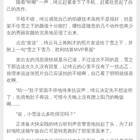
随着“咔嚓” 一声，绮云赶紧拿下了手机，赶紧欣赏起了自
己的杰作。
不错不错，绮云感觉自己的拍摄技术虽然不是很好，但是
架不住雪之下的颜值十分能打，哪怕是随意的几个动作也将少
女的秀丽容颜给完美地呈现了出来。
点击“发送” ，绮云马上将刚才的照片发送给了雪之下，并
附上一句“雪之下雪乃，胜利结算MVP界面”
发出去的消息很快就显示已读，不过这次不同的是，雪之
下那边这次久久没有回复，让绮云的心里不仅有了一丝忐忑，
按理来说这张照片自己应该拍的不错啊，自己看了明明就很喜
欢啊。
“咕~~”肚子里面不停地传来抗议声，绮云决定先不想这些
了，先填饱肚子再说，可惜今天晚上没有蹭上阳乃的晚饭
啊.......
“诶，小雪这么多吃得完吗？”
正准备大快朵颐的绮云听到声音警觉地抬起了头，为了好
好地吃这顿午饭自己可是特意跑到了部室里面来了。