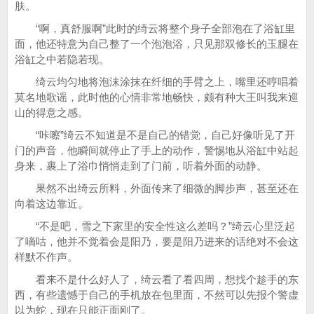
肤。
“啊，真舒服啊”此时的绮云将整个身子全部泡在了浴缸里
面，他还特意为自己整了一个泡泡浴，只见那双修长的玉腿在
浴缸之中若隐若现。
绮云均匀地将泡沫涂抹在纤细的手臂之上，嘴里还哼唱着
莫名地歌谣，此时他的心情非常地畅快，颇有种大王叫我来巡
山的得意之感。
“咔嚓”绮云不知道是不是自己的错觉，自己好像听见了开
门的声音，他瞬间就停止了手上的动作，警惕地从浴缸中站起
身来，裹上了浴巾悄悄走到了门前，听着外面的动静。
果然不出绮云所料，外面传来了细微的脚步声，甚至还在
向着这边靠近。
“不是吧，雪之下家里的安全性这么差吗？”绮云心里泛起
了嘀咕，他并不觉着会是阳乃，要是阳乃进来的话绝对不会这
样默不作声。
看来不是什么好人了，绮云看了看四周，想找个趁手的东
西，有些遗憾于自己的手机放在包里面，不然可以先报个警虚
以为蛇，现在只能正面刚了。