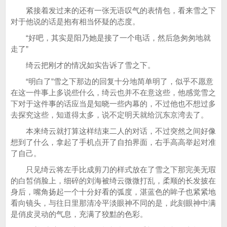
紧接着发过来的还有一张无语叹气的表情包，看来雪之下
对于他说的话是抱有相当怀疑的态度。
“好吧，其实是阳乃她是接了一个电话，然后急匆匆地就
走了”
绮云把刚才的情况如实告诉了雪之下。
“明白了”雪之下那边的回复十分地简单明了，似乎不愿意
在这一件事上多说些什么，绮云也并不在意这些，他感觉雪之
下对于这件事的话应当是知晓一些内幕的，不过他也不想过多
去探究这些，知道得太多，说不定明天就给沉东京湾去了。
本来绮云就打算这样结束二人的对话，不过突然之间好像
想到了什么，拿起了手机点开了自拍界面，右手高高举起对准
了自己。
只见绮云将左手比成剪刀的样式放在了雪之下那完美无瑕
的白皙俏脸上，细碎的刘海被绮云微微打乱，柔顺的长发披在
身后，嘴角扬起一个十分好看的弧度，湛蓝色的眸子也紧紧地
看向镜头，与往日里那清冷平淡眼神不同的是，此刻眼神中满
是俏皮灵动的气息，充满了狡黠的色彩。