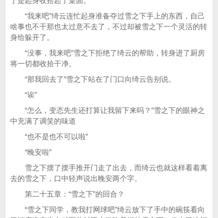
于是起身收拾起了桌面。
“我来吧”绮云连忙起身准备夺过雪之下手上的东西，自己
啥事也不干那也太过意不去了，不过却被雪之下一个灵活的转
身给躲开了。
“没事，我来吧”雪之下拒绝了绮云的帮助，转身进了厨房
将一切都收拾干净。
“那我回去了”雪之下站在了门口向绮云告别说。
“诶”
“怎么，变态先生还打算让我留下来吗？”雪之下的眼神之
中充满了调笑的味道
“也不是也不可以啦”
“晚安啦”
雪之下摆了摆手推开门走了出去，而绮云也就这样看着离
去的雪之下，口中轻声说出晚安两个字。
第二十五章：“雪之下”的回合？
“雪之下同学，教我打网球吧”绮云放下了手中的碗筷看向