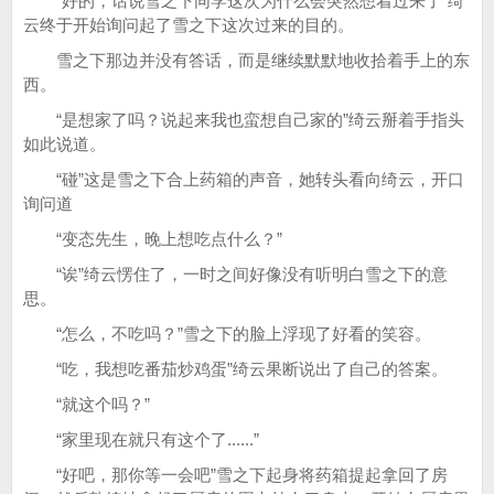
“好的，话说雪之下同学这次为什么会突然想着过来了”绮
云终于开始询问起了雪之下这次过来的目的。
雪之下那边并没有答话，而是继续默默地收拾着手上的东
西。
“是想家了吗？说起来我也蛮想自己家的”绮云掰着手指头
如此说道。
“碰”这是雪之下合上药箱的声音，她转头看向绮云，开口
询问道
“变态先生，晚上想吃点什么？”
“诶”绮云愣住了，一时之间好像没有听明白雪之下的意
思。
“怎么，不吃吗？”雪之下的脸上浮现了好看的笑容。
“吃，我想吃番茄炒鸡蛋”绮云果断说出了自己的答案。
“就这个吗？”
“家里现在就只有这个了......”
“好吧，那你等一会吧”雪之下起身将药箱提起拿回了房