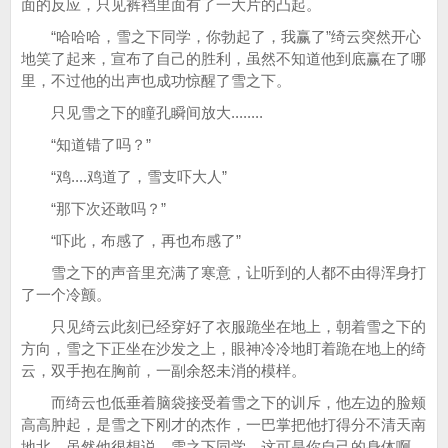
面的反应，只见裤裆里面有了一大片的凸起。
“哈哈哈，雪之下同学，你勃起了，我赢了”绮云突然开心
地笑了起来，宣布了自己的胜利，虽然不知道他到底赢在了哪
里，不过他的出声也成功惊醒了雪之下。
只见雪之下的瞳孔瞬间放大........
“知道错了吗？”
“鸡....鸡道了，雪支吓大人”
“那下次还敢吗？”
“吓此，布感了，再也布感了”
雪之下的声音里充满了寒意，让听到的人都不由得浑身打
了一个冷颤。
只见绮云此刻已经穿好了衣服跪坐在地上，朝着雪之下的
方向，雪之下正坐在沙发之上，眼神冷冷地盯着跪在地上的绮
云，双手抱在胸前，一副余怒未消的模样。
而绮云也低垂着脑袋接受着雪之下的训斥，他左边的脸颊
高高肿起，是雪之下刚才的杰作，一巴掌把他打得分不清天南
地北，虽然他很想说，雪之下同学，这可是你自己的身体啊，