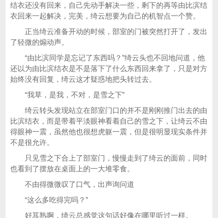
结衣还没有回来，自己先动手解决一些，剩下的再等由比滨结
衣回来一起解决，完美，绮云想要为自己的机智点一个赞。
正当绮云准备开动的时候，部室的门被突然打开了，发出
了轻微的煽动声。
“由比滨同学是忘记了东西吗？”绮云头也不回地问道，他
还以为由比滨结衣是不是落下了什么东西回来拿了，只是对方
始终没有回复，绮云这才疑惑地把头转过去。
“我草，是我，不对，是雪之下”
绮云转头发现站立在部室门口的并不是刚刚推门出去的由
比滨结衣，而是带着平淡眼神看着自己的雪之下，让绮云不由
得眼神一震，虽然他也很想虎躯一震，但是很明显现实条件并
不是很允许。
只见雪之下合上了部室门，慢慢走到了绮云的面前，同时
也看到了摆放在桌面上的一大堆零食。
不由得微微叹了口气，出声询问道
“这么多吃得完吗？”
好耳熟啊，绮云总感觉这句话好像在哪里听过一样。