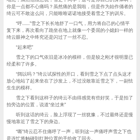
你是一点都不心痛吗？虽然痛的是我啦，但是作为始作俑者的
绮云可不敢这么问，只能唯唯诺诺地接受着雪之下的训斥。
“呼......”雪之下长长地舒了一口气，用力将自己的心情平
复下来，再次看向了跪坐在地上就像一个委屈的小媳妇一样的
绮云眼神之中终究还是闪过了一丝不忍。
“起来吧”
雪之下的口气依旧是冰冷的模样，但是较之刚才很明显已
经柔和了许多。
“阔以吗？”绮云试探性的开口，看到雪之下点了点头这才
放心地站了起来坐在了沙发上，不过没敢靠近雪之下，一副怯
生生的模样。
雪之下看到这样子的绮云不由得感觉有些好笑，于是拍了
拍旁边的位置，说道“坐过来”
听到这话的绮云，脸上浮现了一丝犹豫，不过最终还是慢
慢地靠近了雪之下的身边。
“嘶”绮云忍不住痛呼了一声，听到这一声痛呼声雪之下也
是连忙将触碰到红肿位置的手给收了回去。