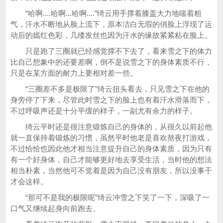
“哈啊....哈啊...哈啊....”绮云用手撑着膝盖大力地喘着粗
气，汗水不断地从脸上流下，原本洁白无瑕的俏脸上浮现了运
动后的嫣红色彩，几缕发丝也因为汗水的缘故紧紧粘在脸上。
只是跑了三圈就已经感觉撑不下去了，看来雪之下的体力
比自己想象中的还要差啊，倒不是说雪之下的身体素质不行，
只是在某方面的耐力上要相对差一些。
“三圈差不多是极限了”绮云扭头看去，只见雪之下在他的
身旁停了下来，尽管此时雪之下的脸上也有着汗水滑落而下，
不过呼吸声还是十分平缓的样子，一副尤有余力的样子。
绮云平时还是很注意锻炼自己的身体的，从很久以前起他
就一直保持着锻炼的习惯，虽然平时他老是喜欢熬夜打游戏，
不过恰恰也因此他才相当注意提升自己的身体素质，因为只有
有一个好身体，自己才能够更好地去享受生活，当时他的想法
相当朴素，当然他可不觉着是因为自己没有朋友，所以没事干
才会这样。
“那可不是我的极限呢”绮云冲雪之下笑了一下，深吸了一
口气又继续起身向前跑去。