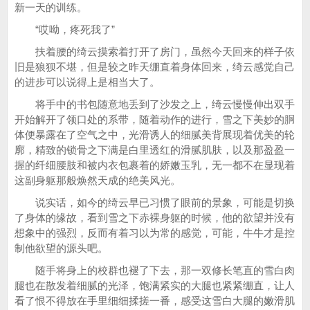
新一天的训练。
“哎呦，疼死我了”
扶着腰的绮云摸索着打开了房门，虽然今天回来的样子依
旧是狼狈不堪，但是较之昨天绷直着身体回来，绮云感觉自己
的进步可以说得上是相当大了。
将手中的书包随意地丢到了沙发之上，绮云慢慢伸出双手
开始解开了领口处的系带，随着动作的进行，雪之下美妙的胴
体便暴露在了空气之中，光滑诱人的细腻美背展现着优美的轮
廓，精致的锁骨之下满是白里透红的滑腻肌肤，以及那盈盈一
握的纤细腰肢和被内衣包裹着的娇嫩玉乳，无一都不在显现着
这副身躯那般焕然天成的绝美风光。
说实话，如今的绮云早已习惯了眼前的景象，可能是切换
了身体的缘故，看到雪之下赤裸身躯的时候，他的欲望并没有
想象中的强烈，反而有着习以为常的感觉，可能，牛牛才是控
制他欲望的源头吧。
随手将身上的校群也褪了下去，那一双修长笔直的雪白肉
腿也在散发着细腻的光泽，饱满紧实的大腿也紧紧绷直，让人
看了恨不得放在手里细细揉搓一番，感受这雪白大腿的嫩滑肌