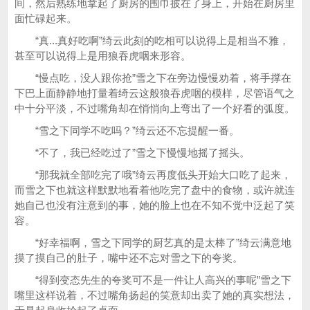
间，然后熟练地拿起了厨房的围巾披在了身上，开始在厨房里
面忙碌起来。
“真...真好吃啊”绮云此刻的吃相可以说得上是相当不雅，
甚至可以说得上是用狼吞虎咽来形容。
“慢点吃，没人跟你抢”雪之下在旁边慢慢劝着，将手撑在
下巴上面静静地打量着绮云这般狼吞虎咽的模样，尽管语气之
中十分平淡，不过嘴角却在悄悄向上弯出了一个好看的弧度。
“雪之下同学不吃吗？”绮云还不忘提醒一番。
“不了，我已经吃过了”雪之下慢慢地摇了摇头。
“那我就全部吃完了哦”绮云再度低头开始大口吃了起来，
而雪之下也就这样默默地看着他吃完了盘中的食物，或许就连
她自己也没有注意到的事，她的脸上也在不知不觉中泛起了笑
容。
“好幸福啊，雪之下同学的厨艺真的是太棒了”绮云满意地
摸了摸自己的肚子，嘴中还不忘对雪之下的夸奖。
“得到变态先生的夸奖可不是一件让人高兴的事呢”雪之下
嘴里这样说着，不过嘴角扬起的笑意却出卖了她的真实想法，