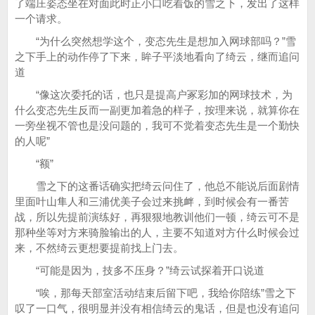
了端庄姿态坐在对面此时正小口吃着饭的雪之下，发出了这样
一个请求。
“为什么突然想学这个，变态先生是想加入网球部吗？”雪
之下手上的动作停了下来，眸子平淡地看向了绮云，继而追问
道
“像这次委托的话，也只是提高户冢彩加的网球技术，为
什么变态先生反而一副更加着急的样子，按理来说，就算你在
一旁坐视不管也是没问题的，我可不觉着变态先生是一个勤快
的人呢”
“额”
雪之下的这番话确实把绮云问住了，他总不能说后面剧情
里面叶山隼人和三浦优美子会过来挑衅，到时候会有一番苦
战，所以先提前演练好，再狠狠地教训他们一顿，绮云可不是
那种坐等对方来骑脸输出的人，主要不知道对方什么时候会过
来，不然绮云更想要提前找上门去。
“可能是因为，技多不压身？”绮云试探着开口说道
“唉，那每天部室活动结束后留下吧，我给你陪练”雪之下
叹了一口气，很明显并没有相信绮云的鬼话，但是也没有追问