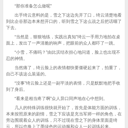
“那你准备怎么做呢”
出乎绮云意料的是，雪之下这边先开了口，绮云清楚地看
到比企谷那边本来想开口的，听到雪之下这么说之后把话咽了
下去。
“当然是，狠狠地练，实践出真知”绮云一手用力地拍在桌
面上，发出了一声清脆的响声，把眼前的众人都吓了一跳。
“小雪，不痛吗？”由比滨结衣担心地问道，脸上也出现不
忍的神情。
当然痛了，绮云脸上的表情都快要僵硬起来了，拍重了，
自己不该这么装逼的。
“没事”绮云脸上还是一副平淡的表情，只是默默地把手收
到了身后。
“看来是相当疼了啊”众人异口同声地在心中想到。
几人的特殊训练很快就开始了，首先是体能方面的训练，
本来按照原来的剧情，雪之下应该是充当军师一样的角色，在
旁边围观着众人的训练，只不过现在雪之下的身体里面是绮
云，所以也换上了墨绿色的运动服和众人一起训练起来。