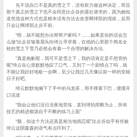
先不说自己不是真的雪之下，没有权力做这种决定，而且
那个真正的雪之下也不会同意比企谷的退社请求的，因为她知
道凭借这种方式也是根本没有办法去改变网球部的现状，反而
只会让网球部止步不前。
“唔，就不能想办法帮帮户冢吗？……如果是你的话会怎
么做”比企谷皱着眉头向绮云寻求着，在他的心里那个闻名全
校的雪之下雪乃必然会有着一个合理的解决办法。
“真是抱歉呢，我可不是雪之下，我的话肯定是不想管的
呢”绮云在心里默默地叹了口气，又到了一个剧情点了吗，就
不能让我好好地歇一会啊，至少让我过几天像以前一样的安稳
日子好吧。
绮云默默地搁下了手中的乌龙茶，用手撑着下巴，缓缓开
口说道
“我会让他们没日没夜地苦练，直到球拍挥断为止，所有
技艺的精进都源自于不断的练习上面”
“额，你这个方法还真是相当地残忍呢”比企谷似乎有些被
绮云这阴森森的语气有点吓到了。