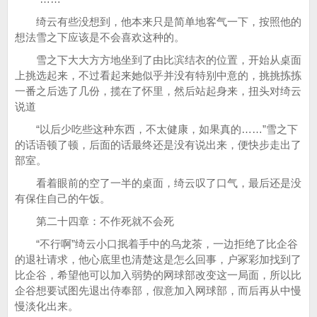
绮云有些没想到，他本来只是简单地客气一下，按照他的
想法雪之下应该是不会喜欢这种的。
雪之下大大方方地坐到了由比滨结衣的位置，开始从桌面
上挑选起来，不过看起来她似乎并没有特别中意的，挑挑拣拣
一番之后选了几份，揽在了怀里，然后站起身来，扭头对绮云
说道
“以后少吃些这种东西，不太健康，如果真的……”雪之下
的话语顿了顿，后面的话最终还是没有说出来，便快步走出了
部室。
看着眼前的空了一半的桌面，绮云叹了口气，最后还是没
有保住自己的午饭。
第二十四章：不作死就不会死
“不行啊”绮云小口抿着手中的乌龙茶，一边拒绝了比企谷
的退社请求，他心底里也清楚这是怎么回事，户冢彩加找到了
比企谷，希望他可以加入弱势的网球部改变这一局面，所以比
企谷想要试图先退出侍奉部，假意加入网球部，而后再从中慢
慢淡化出来。