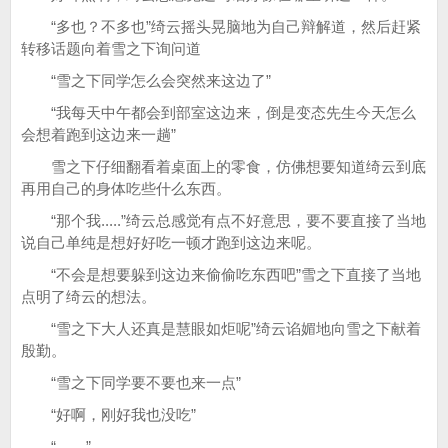
“多也？不多也”绮云摇头晃脑地为自己辩解道，然后赶紧
转移话题向着雪之下询问道
“雪之下同学怎么会突然来这边了”
“我每天中午都会到部室这边来，倒是变态先生今天怎么
会想着跑到这边来一趟”
雪之下仔细翻看着桌面上的零食，仿佛想要知道绮云到底
再用自己的身体吃些什么东西。
“那个我.....”绮云总感觉有点不好意思，要不要直接了当地
说自己单纯是想好好吃一顿才跑到这边来呢。
“不会是想要躲到这边来偷偷吃东西吧”雪之下直接了当地
点明了绮云的想法。
“雪之下大人还真是慧眼如炬呢”绮云谄媚地向雪之下献着
殷勤。
“雪之下同学要不要也来一点”
“好啊，刚好我也没吃”
“……”