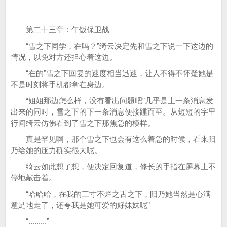
第二十三章：午饭保卫战
“雪之下同学，在吗？”绮云决定先和雪之下说一下这边的
情况，以免对方还担心着这边。
“在的”雪之下回复的速度相当迅速，让人不得不怀疑她是
不是时刻将手机都拿在身边。
“姐姐那边怎么样，没有看出问题吧”几乎是上一条消息发
出来的同时，雪之下的下一条消息便接踵而至。从短短的字里
行间绮云仿佛看到了雪之下那焦急的模样。
真是罕见啊，那个雪之下也会有这么着急的时候，看来阳
乃给她的压力确实很大呢。
绮云如此想了想，便决定回复道，修长的手指在屏幕上不
停地敲击着。
“哈哈哈，在我的三寸不烂之舌之下，阳乃她当然是心满
意足地走了，还夸我是她可爱的好妹妹呢”
“.........”