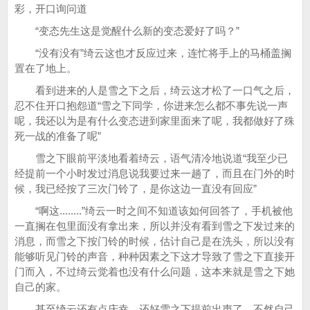
彩，开口询问道
“变态先生这是觉醒什么新的变态爱好了吗？”
“没有没有”绮云这也才反应过来，连忙将手上的马桶盖搁
置在了地上。
看到进来的人是雪之下之后，绮云这才松了一口气之后，
忍不住开口抱怨道“雪之下同学，你进来怎么都不事先说一声
呢，我还以为是有什么变态进到家里面来了呢，我都做好了殊
死一战的准备了呢”
雪之下眼前平淡地看着绮云，语气清冷地说道“我至少已
经提前一个小时发过消息说我要过来一趟了，而且在门外的时
候，我已经按了三次门铃了，是你这边一直没有回应”
“啊这........”绮云一时之间不知道该如何回答了，手机被他
一直搁在包里面没有拿出来，所以并没有看到雪之下发过来的
消息，而雪之下按门铃的时候，估计自己是在洗头，所以没有
能够听见门铃的声音，种种因素之下这才导致了雪之下直接开
门而入，不过绮云觉着也没有什么问题，这本来就是雪之下她
自己的家。
甚至绮云还有点庆幸，还好雪之下提前出声了，不然自己