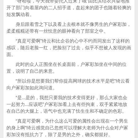
“呀哈喽，今天我带委托人过来了哦”由比滨结衣兴奋地推
开了部门向着屋内的二人招手道，盘起来的团子也随着轻爽的
短发飘动着。
身后跟着雪之下以及看上去根本就不像男生的户冢彩加，
柔柔糯糯还带有一丝怯意的眼神看向了部室之中。
“真是可爱啊”绮云和比企谷的心中不约而同发出了这样的
感叹，随后老脸一红，把脸别了过去，似乎不想被人发现的画
面。
此时的众人正围坐在长桌面前，户冢彩加坐在中间的位
置，说明了自己的来意。
“所以你是想要我们帮你提高网球的技术水平是吧”绮云看
向户冢彩加如此询问道。
“是...是的，我想只要我的技术变得更好，那么大家也会
一起努力...应该吧”户冢彩加看上去有些拘束，双手紧紧地放
在自己的大腿上，语气中也充满了怯生生和不确定的色彩。
“真是可爱啊，为什么这么可爱的属性会出现在一个男生
的身上啊”绮云感觉自己忽然可以理解大老师为什么会对户冢
彩加没有抵抗力了，除了是男的之外，确实都挺好。