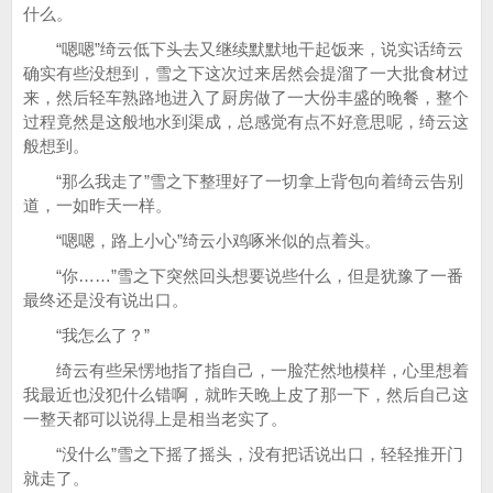
什么。
“嗯嗯”绮云低下头去又继续默默地干起饭来，说实话绮云
确实有些没想到，雪之下这次过来居然会提溜了一大批食材过
来，然后轻车熟路地进入了厨房做了一大份丰盛的晚餐，整个
过程竟然是这般地水到渠成，总感觉有点不好意思呢，绮云这
般想到。
“那么我走了”雪之下整理好了一切拿上背包向着绮云告别
道，一如昨天一样。
“嗯嗯，路上小心”绮云小鸡啄米似的点着头。
“你……”雪之下突然回头想要说些什么，但是犹豫了一番
最终还是没有说出口。
“我怎么了？”
绮云有些呆愣地指了指自己，一脸茫然地模样，心里想着
我最近也没犯什么错啊，就昨天晚上皮了那一下，然后自己这
一整天都可以说得上是相当老实了。
“没什么”雪之下摇了摇头，没有把话说出口，轻轻推开门
就走了。