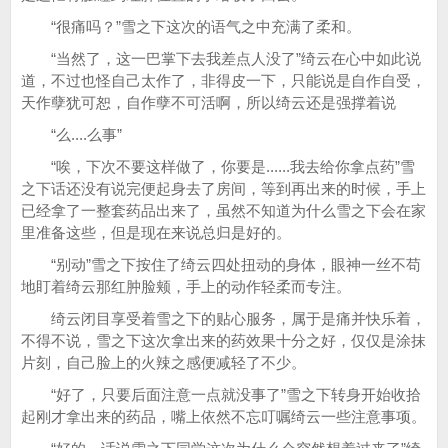
“很痛吗？”雪之下这次的语气之中充满了柔和。
“当然了，这一巴掌下去我差点人没了”绮云在心中如此说
道，不过也怪自己太作了，非得皮一下，只能说是自作自受，
天作孽犹可恕，自作孽不可活啊，所以绮云还是强撑着说
“么....么事”
“唉，下次不要这样做了，你要是......我去给你拿点药”雪
之下话还没有说完便起身去了房间，等到再出来的时候，手上
已经拿了一整套药品出来了，虽然不知道为什么雪之下会在家
里准备这些，但是现在来说总归是好的。
“别动”雪之下按住了绮云四处扭动的身体，眼神一丝不苟
地盯着绮云那红肿脸颊，手上的动作轻柔而专注。
绮云闭目享受着雪之下的贴心服务，属于是痛并快乐着，
不得不说，雪之下这次拿出来的药效果十分之好，仅仅是涂抹
片刻，自己脸上的火辣之感便减轻了不少。
“好了，只要后面注意一点就没事了”雪之下转身开始收拾
起刚才拿出来的药品，嘴上依然不忘叮嘱绮云一些注意事项。