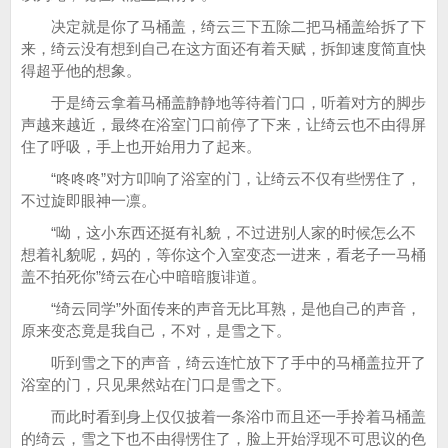
决定就是你了马桶盖，绮云三下五除二把马桶盖给拆了下
来，绮云没有想到自己在这方面还有着天赋，拆卸速度简直快
得超乎他的想象。
于是绮云拿着马桶盖静静地等待着门口，听着对方的脚步
声越来越近，最终在浴室门口前停了下来，让绮云也不由得屏
住了呼吸，手上也开始用力了起来。
“咚咚咚”对方叩响了浴室的门，让绮云不仅有些愣住了，
不过旋即眼神一凛。
“呦，这小东西还挺有礼貌，不过进别人家的时候怎么不
想着礼貌呢，妈的，等你这个入室变态一进来，看老子一马桶
盖不拍死你”绮云在心中暗暗腹诽道。
“绮云同学”外面传来的声音无比耳熟，是他自己的声音，
原来变态竟是我自己，不对，是雪之下。
听到雪之下的声音，绮云连忙放下了手中的马桶盖拉开了
浴室的门，只见果然站在门口是雪之下。
而此时看到身上仅仅披着一条浴巾而且还一手拎着马桶盖
的绮云，雪之下也不由得愣住了，脸上开始浮现不可思议的色