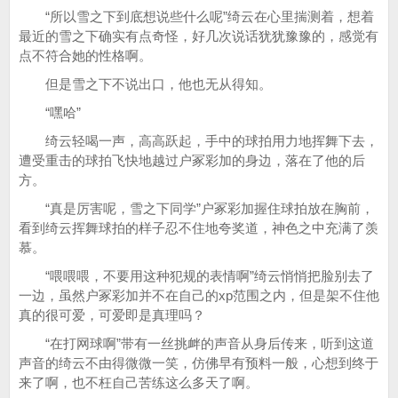
“所以雪之下到底想说些什么呢”绮云在心里揣测着，想着
最近的雪之下确实有点奇怪，好几次说话犹犹豫豫的，感觉有
点不符合她的性格啊。
但是雪之下不说出口，他也无从得知。
“嘿哈”
绮云轻喝一声，高高跃起，手中的球拍用力地挥舞下去，
遭受重击的球拍飞快地越过户冢彩加的身边，落在了他的后
方。
“真是厉害呢，雪之下同学”户冢彩加握住球拍放在胸前，
看到绮云挥舞球拍的样子忍不住地夸奖道，神色之中充满了羡
慕。
“喂喂喂，不要用这种犯规的表情啊”绮云悄悄把脸别去了
一边，虽然户冢彩加并不在自己的xp范围之内，但是架不住他
真的很可爱，可爱即是真理吗？
“在打网球啊”带有一丝挑衅的声音从身后传来，听到这道
声音的绮云不由得微微一笑，仿佛早有预料一般，心想到终于
来了啊，也不枉自己苦练这么多天了啊。