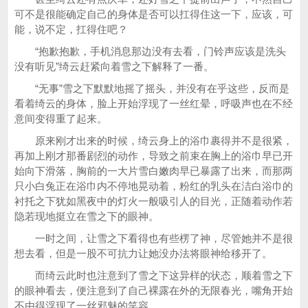
可不是很能确定自己的身体是否可以扛得住这一下，应该，可
能，说不定，扛得住吧？
“抱歉抱歉，手机消息那边没有去看，门铃声应该是洗头
没有听见”绮云赶紧向着雪之下解释了一番。
“无事”雪之下默默地摇了摇头，并没有在乎这些，反而是
看着绮云的身体，脸上开始浮现了一丝红晕，呼吸声也在不经
意间变得重了起来。
原来刚才出来的时候，绮云身上的浴巾裹得并不是很紧，
再加上刚才那番剧烈的动作，导致之前束在胸上的浴巾早已开
始向下滑落，胸前的一大片雪白嫩肉早已暴露了出来，而那两
只小白兔正在浴巾内不停地晃动着，粉红的乳头在洁白浴巾的
衬托之下犹如黑夜中的灯火一般吸引人的目光，正随着动作若
隐若现地挺立在雪之下的眼神。
一时之间，让雪之下看得也有些楞了神，尽管她并不是很
想去看，但是一股不可抗力让她没办法将眼神给移开了。
而绮云此时也注意到了雪之下这异样的状态，顺着雪之下
的眼神看去，便注意到了自己裸露在外的无限春光，嘴角开始
不由得浮现了一丝邪魅的笑容。