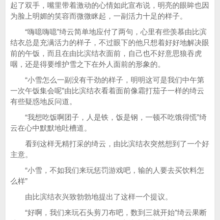
起了双手，嘴里带着激动的心情如此宣布说，明亮的眼眸也因
为脸上明媚的笑容而微微眯起，一副活力十足的样子。
“嗨噫嗨噫”绮云简单地应付了两句，心里有些羡慕由比滨
结衣总是充满活力的样子，不过眼下的他只想着好好地解决眼
前的午饭，而且在由比滨结衣面前，自己也不好意思狼吞虎
咽，还是得要维护雪之下在外人面前的形象的。
“小雪怎么一副没有干劲的样子，明明这可是我们中午第
一次午饭集会呢”由比滨结衣看着面前像霜打茄子一样的绮云
有些疑惑地反问道。
“我想吃饭啊团子，人是铁，饭是钢，一顿不吃饿得慌”绮
云在心中默默地吐槽道。
看到这样无精打采的绮云，由比滨结衣突然想到了一个好
主意。
“小雪，不如我们来玩惩罚游戏吧，输的人要去买饮料怎
么样”
由比滨结衣兴致勃勃地提出了这样一个提议。
“好啊，我们来玩石头剪刀布吧，数到三就开始”绮云果断