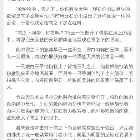
“哈哈哈哈，雪之下，你也有今天啊，现在你明白男生的
欲望是有多么地可怕了吧”绮云在心中发出了这样反派一样的
言论，于是他决定给雪之下加点猛料。
“雪之下同学，好看吗？”绮云一把掀开了包裹在身上的浴
巾，将那完美无缺的美妙胴体全部展现在雪之下的眼前。
此时雪之下的躯体早已一丝不挂，雪白匀称的玉体，看不
出一丝瑕疵，精致的肌肤好像一件浑然天成的艺术品一样。
一只嫩白玉手悄悄抚上了软绵玉乳之上，绕着鲜艳欲滴的
粉嫩乳头不停地画着圈，而另外一只手则伸到了小穴部位，葱
指抿住穴瓣，向着两侧掰开，将腿间美好的风景完全暴露了出
来。
雪白无瑕的白虎小穴此时微微向着两侧分开，粉红的嫩肉
自肉缝中显现，里面紧致的腔肉仿佛有着呼吸一般地颤动着，
而两片肥美的鲍肉似乎也在努力收紧着，此时那粉嫩的肉缝，
全数收入了雪之下的眼中。
看来这份冲击对于雪之下而言确实有些过于强烈，只见她
仿佛失了魂一般紧紧地盯着小穴，而最为明显的反应还要属下